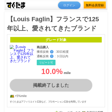
ログイン
無料会員登録
【Louis Faglin】フランスで125
年以上、愛されてきたブランド
グレード対象
商品購入
獲得反映
:
30日程度
？
通帳反映
:
３日以内
？
リピート可
10.0
%
掲載終了しました
+5%mile
すぐたまはアフィリエイト広告など、プロモーション広告を利用しています