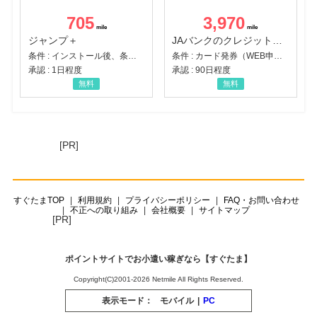
705
3,970
ジャンプ＋
JAバンクのクレジットカード【JAカード】
条件 : インストール後、条件達成
条件 : カード発券（WEB申込から30日以内）
承認 : 1日程度
承認 : 90日程度
無料
無料
[PR]
すぐたまTOP
利用規約
プライバシーポリシー
FAQ・お問い合わせ
不正への取り組み
会社概要
サイトマップ
[PR]
ポイントサイトでお小遣い稼ぎなら【すぐたま】
Copyright(C)2001-2026 Netmile All Rights Reserved.
表示モード：
モバイル
|
PC