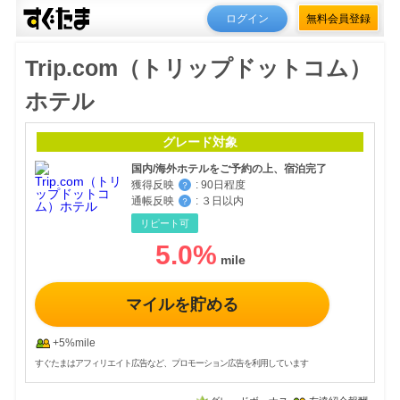
ログイン
無料会員登録
Trip.com（トリップドットコム）
ホテル
グレード対象
国内/海外ホテルをご予約の上、宿泊完了
獲得反映
:
90日程度
？
通帳反映
:
３日以内
？
リピート可
5.0
%
マイルを貯める
+5%mile
すぐたまはアフィリエイト広告など、プロモーション広告を利用しています