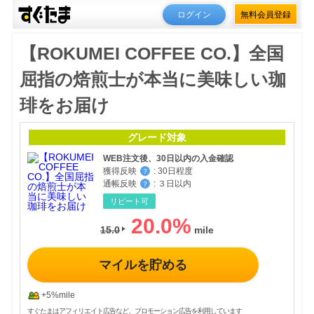
ログイン
無料会員登録
【ROKUMEI COFFEE CO.】全国
屈指の焙煎士が本当に美味しい珈
琲をお届け
グレード対象
WEB注文後、30日以内の入金確認
獲得反映
:
30日程度
？
通帳反映
:
３日以内
？
リピート可
20.0
%
15.0
マイルを貯める
+5%mile
すぐたまはアフィリエイト広告など、プロモーション広告を利用しています