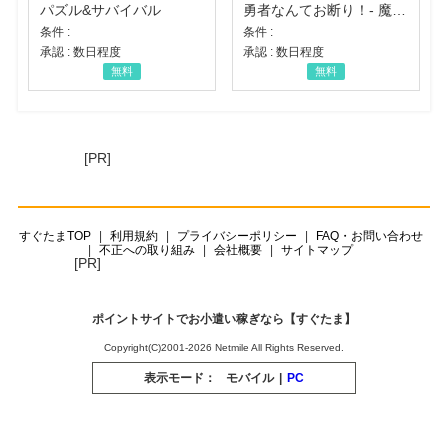
パズル&サバイバル
勇者なんてお断り！- 魔王の力で異世界征服
条件 :
条件 :
承認 : 数日程度
承認 : 数日程度
無料
無料
[PR]
すぐたまTOP
利用規約
プライバシーポリシー
FAQ・お問い合わせ
不正への取り組み
会社概要
サイトマップ
[PR]
ポイントサイトでお小遣い稼ぎなら【すぐたま】
Copyright(C)2001-2026 Netmile All Rights Reserved.
表示モード：
モバイル
|
PC