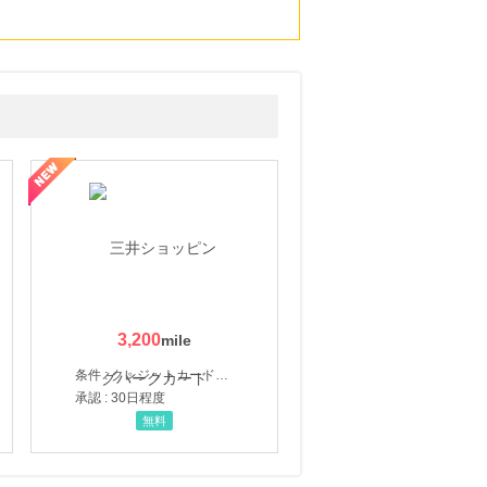
3,200
条件 : クレジットカード申込・発券
承認 : 30日程度
無料