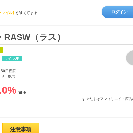
ログイン
トマイル】
がすぐ貯まる！
）・RASW（ラス）
象
マイルUP
60日程度
３日以内
.0
%
すぐたまはアフィリエイト広告
注意事項