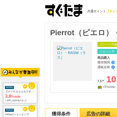
共通ポイント
【ネッ
Pierrot（ピエロ
グレード対
リピート可
商品購入
獲得期間
:
？
通帳反映
:
？
10
3時間前
7.5
【マツキヨココカラオンラインストア】マツモトキヨシ・ココカラファイン公式通販サイト
3.8
+5%mile
%mile
にお申し込みがありました
3時間前
Yahoo!ショッピング
2.0
%mile
獲得条件
広告の詳細
にお申し込みがありました