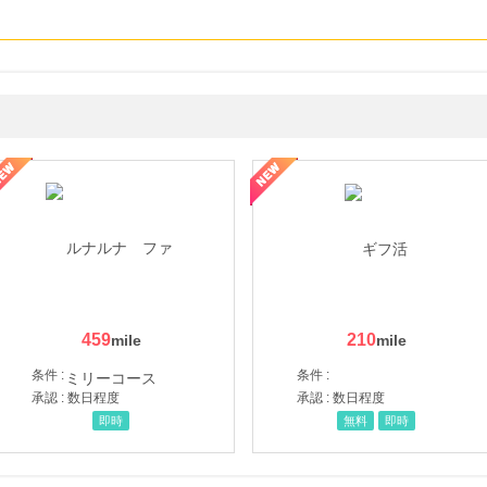
ョッピングパークカード《セゾン》
459
210
条件 :
条件 :
承認 : 数日程度
承認 : 数日程度
即時
無料
即時