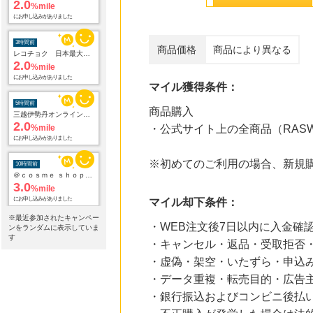
3時間前
レコチョク 日本最大級の音楽配信サイト
2.0
%mile
商品価格
商品により異なる
にお申し込みがありました
5時間前
マイル獲得条件：
三越伊勢丹オンラインストア
2.0
%mile
商品購入
にお申し込みがありました
・公式サイト上の全商品（RA
10時間前
＠ｃｏｓｍｅ ｓｈｏｐｐｉｎｇ
3.0
※初めてのご利用の場合、新規
%mile
にお申し込みがありました
マイル却下条件：
12時間前
Sony Music Shop
※最近参加されたキャンペー
1.5
%mile
・WEB注文後7日以内に入金確
ンをランダムに表示していま
にお申し込みがありました
す
・キャンセル・返品・受取拒否
・虚偽・架空・いたずら・申込
21時間前
楽天市場
・データ重複・転売目的・広告
2.0
%mile
・銀行振込およびコンビニ後払
にお申し込みがありました