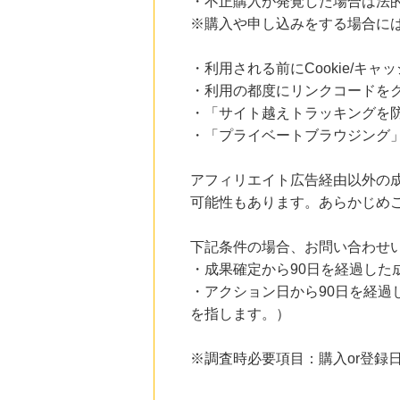
・不正購入が発覚した場合は法
21時間前
※購入や申し込みをする場合に
楽天ブックス
1.0
%mile
にお申し込みがありました
・利用される前にCookie/キ
・利用の都度にリンクコードを
23時間前
【ZOZOUSED（リピート購入）】
・「サイト越えトラッキングを防ぐ
3.0
%mile
・「プライベートブラウジング」
にお申し込みがありました
2時間前
アフィリエイト広告経由以外の
【高品位「スクワラン」】無添加主義HABA(ハーバー)の美容オイル
616
mile
可能性もあります。あらかじめ
にお申し込みがありました
下記条件の場合、お問い合わせ
3時間前
【マツキヨココカラオンラインストア】マツモトキヨシ・ココカラファイン公式通販サイト
・成果確定から90日を経過した
3.8
%mile
・アクション日から90日を経
にお申し込みがありました
を指します。）
※調査時必要項目：購入or登録