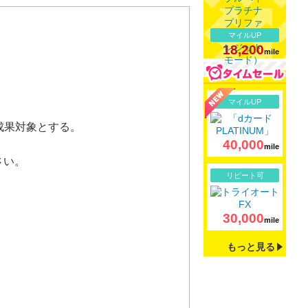
マイルUP
18,200
mile
詳細
マイルUP
成果対象とする。
40,000
mile
さい。
詳細
リピート可
30,000
mile
もっと見る