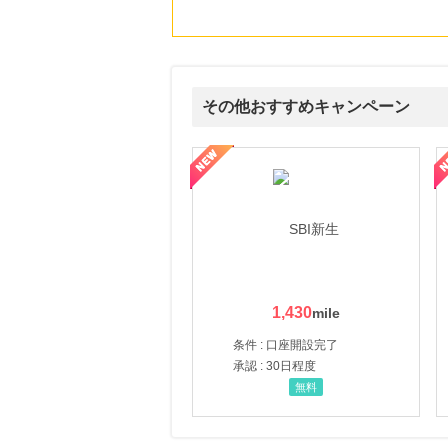
その他おすすめキャンペーン
ルナ ファミリーコース
ギフ活
三井シ
1,430
条件 : 口座開設完了
承認 : 30日程度
無料