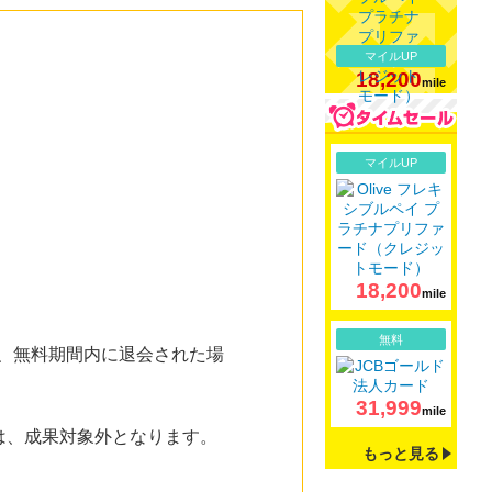
マイルUP
18,200
mile
詳細
マイルUP
18,200
mile
詳細
無料
た、無料期間内に退会された場
31,999
mile
方は、成果対象外となります。
もっと見る