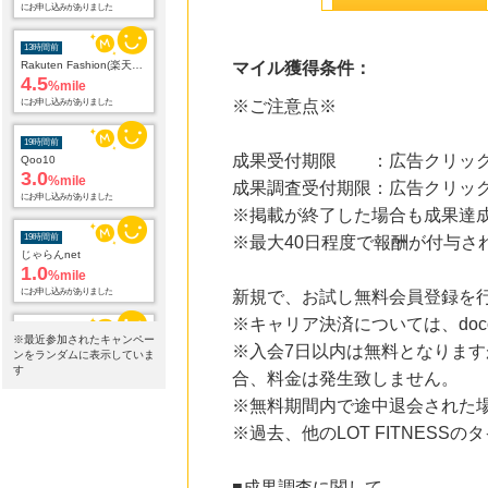
4.5
%mile
にお申し込みがありました
マイル獲得条件：
19時間前
Qoo10
3.0
%mile
※ご注意点※
にお申し込みがありました
成果受付期限 ：広告クリック
19時間前
じゃらんnet
成果調査受付期限：広告クリック
1.0
%mile
※掲載が終了した場合も成果達
にお申し込みがありました
※最大40日程度で報酬が付与さ
19時間前
Yahoo!ショッピング
2.0
%mile
新規で、お試し無料会員登録を
にお申し込みがありました
※キャリア決済については、doc
※最近参加されたキャンペー
※入会7日以内は無料となります
22時間前
ンをランダムに表示していま
ブックオフオンライン販売
す
合、料金は発生致しません。
3.0
%mile
※無料期間内で途中退会された
にお申し込みがありました
※過去、他のLOT FITNES
23時間前
Ｏｉｓｉｘ（おいしっくす）
1.0
%mile
■成果調査に関して