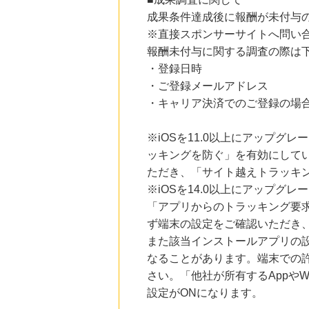
にお申し込みがありました
成果条件達成後に報酬が未付与
※直接スポンサーサイトへ問い
1時間前
Kojima.net（コジマネット）
報酬未付与に関する調査の際は
2.0
%mile
・登録日時
にお申し込みがありました
・ご登録メールアドレス
13時間前
・キャリア決済でのご登録の場
楽天ブックス
1.0
%mile
にお申し込みがありました
※iOSを11.0以上にアップグレ
ッキングを防ぐ」を有効にして
13時間前
楽天Kobo
ただき、「サイト越えトラッキン
1.0
%mile
※iOSを14.0以上にアップ
にお申し込みがありました
「アプリからのトラッキング要
ず端末の設定をご確認いただき
また該当インストールアプリの
なることがあります。端末での
さい。「他社が所有するAppや
設定がONになります。