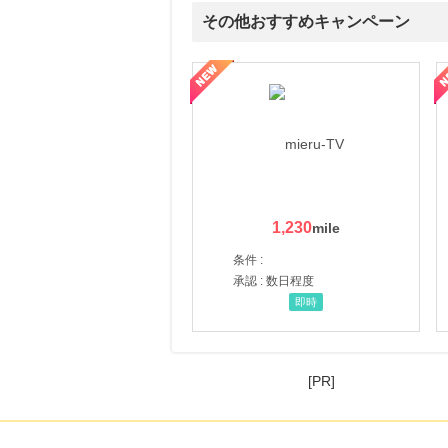
その他おすすめキャンペーン
ni】妊活期のための葉酸サプリ
【LOJEL公式サイト】スーツケース・バッグ
【ロデオドライブ】創業70
1,230
条件 :
承認 : 数日程度
即時
[PR]