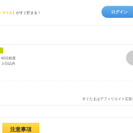
ログイン
トマイル】
がすぐ貯まる！
象
40日程度
３日以内
すぐたまはアフィリエイト広告
注意事項