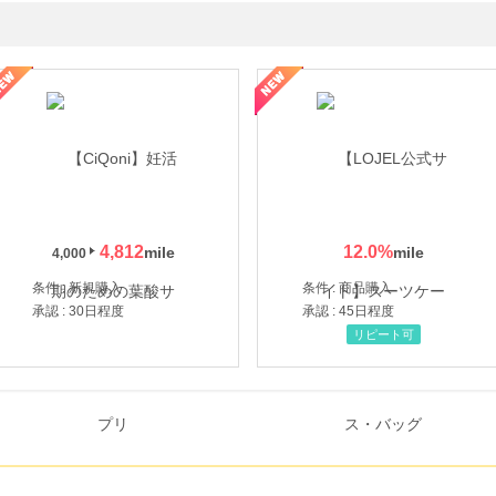
年の信頼と高価買取を実現！ブランド品・貴金属の無料査定
4,812
12.0
%
4,000
条件 : 新規購入
条件 : 商品購入
承認 : 30日程度
承認 : 45日程度
リピート可