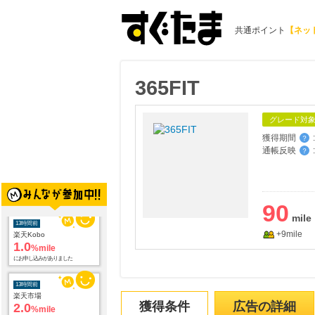
共通ポイント
【ネッ
365FIT
グレード対
獲得期間
:
？
通帳反映
:
？
90
+9mile
13時間前
楽天市場
2.0
%mile
にお申し込みがありました
13時間前
獲得条件
広告の詳細
Rakuten Fashion(楽天ファッション)