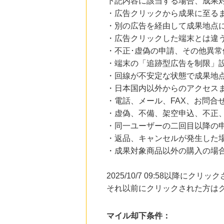
下記内容に該当する場合、成果
・広告クリックから成果に至る
・別の広告を経由して成果地点
・広告クリックした端末とは違
・不正･虚偽の申請、その他異常
・端末の「追跡型広告を制限」
・回線が不安定な状態で成果地
・日本国内以外からのアクセスま
・電話、メール、FAX、お問合
・虚偽、不備、架空申込、不正
・同一ユーザーの二回目以降の
・返品、キャンセルが発生した
・成果対象商品以外の購入の場
2025/10/7 09:58以降に
それ以前にクリックされた方は
マイル却下条件：