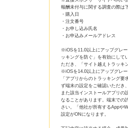
2.0
%mile
報酬未付与に関する調査の際は
にお申し込みがありました
・購入日
16時間前
・注文番号
ブックオフオンライン販売
3.0
・お申し込み氏名
%mile
にお申し込みがありました
・お申込みメールアドレス
6時間前
楽天市場
※iOSを11.0以上にアップグレ
2.0
%mile
ッキングを防ぐ」を有効にして
にお申し込みがありました
ただき、「サイト越えトラッキン
6時間前
※iOSを14.0以上にアップ
楽天市場 おすすめブランド
1.0
「アプリからのトラッキング要
%mile
にお申し込みがありました
ず端末の設定をご確認いただき
また該当インストールアプリの
なることがあります。端末での
さい。「他社が所有するAppや
設定がONになります。