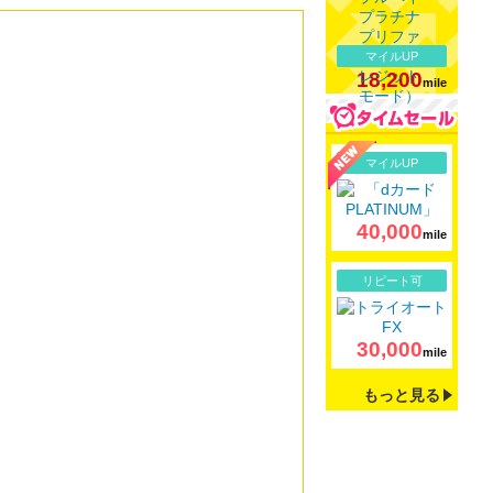
マイルUP
18,200
mile
詳細
マイルUP
40,000
mile
詳細
リピート可
30,000
mile
もっと見る