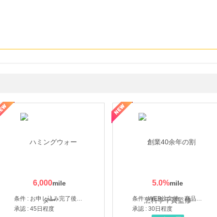
なし参道本店
SBI新生銀行「口座開設」
6,000
5.0
%
条件 : お申し込み完了後、決済登録完了と1ヶ月以内のサーバー初回設置。
条件 : WEB注文後、商品受け取り+入金確認時点
承認 : 45日程度
承認 : 30日程度