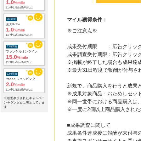
楽天Kobo
1.0
%mile
にお申し込みがありました
マイル獲得条件：
11時間前
ファンケルオンライン
※ご注意点※
15.0
%mile
にお申し込みがありました
成果受付期限 ：広告クリック
13時間前
成果調査受付期限：広告クリック
Yahoo!ショッピング
2.0
※掲載が終了した場合も成果達
%mile
にお申し込みがありました
※最大31日程度で報酬が付与さ
13時間前
Qoo10
新規で、商品購入を行うと成果
1.9
%mile
※成果対象商品：おためしセッ
にお申し込みがありました
※最近参加されたキャンペー
※同一世帯における商品購入は
ンをランダムに表示していま
13時間前
す
※一度に2個以上商品購入された
【マツキヨココカラオンラインストア】マツモトキヨシ・ココカラファイン公式通販サイト
3.8
%mile
にお申し込みがありました
■成果調査に関して
成果条件達成後に報酬が未付与
13時間前
レコチョク 日本最大級の音楽配信サイト
※直接スポンサーサイトへ問い