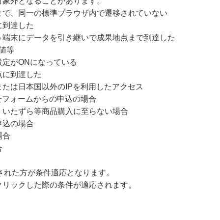
対象外となることがあります。
まで、同一の標準ブラウザ内で遷移されていない
に到達した
う端末にデータを引き継いで成果地点まで到達した
値等
設定がONになっている
点に到達した
たは日本国以外のIPを利用したアクセス
せフォームからの申込の場合
、いたずら等商品購入に至らない場合
申込の場合
場合
合
クリックされた方が条件適応となります。
クリックした際の条件が適応されます。