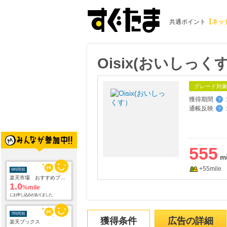
共通ポイント
【ネッ
Oisix(おいしっく
グレード対
獲得期間
:
？
通帳反映
:
？
6時間前
楽天市場 おすすめブランド
555
1.0
%mile
にお申し込みがありました
+55mile
7時間前
楽天ブックス
1.0
%mile
にお申し込みがありました
獲得条件
広告の詳細
7時間前