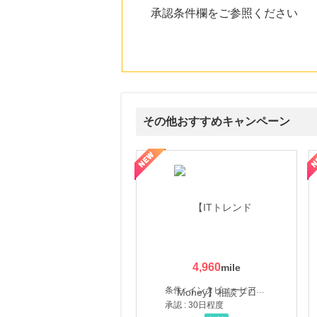
承認条件欄をご参照ください
その他おすすめキャンペーン
ウォーター【販売代理店】
創業40余年の割烹料亭千賀監修【おせちの千賀屋】おもて
4,960
条件 : インタビューヒアリング完了
承認 : 30日程度