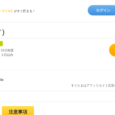
ログイン
トマイル】
がすぐ貯まる！
す）
象
31日程度
３日以内
すぐたまはアフィリエイト広告
注意事項