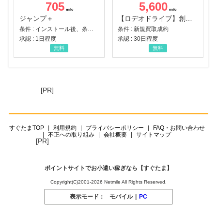
705
5,600
ジャンプ＋
【ロデオドライブ】創業70年の信頼と高価買取を実現！ブランド品・貴金属の無料査定
条件 : インストール後、条件達成
条件 : 新規買取成約
承認 : 1日程度
承認 : 30日程度
無料
無料
[PR]
すぐたまTOP
利用規約
プライバシーポリシー
FAQ・お問い合わせ
不正への取り組み
会社概要
サイトマップ
[PR]
ポイントサイトでお小遣い稼ぎなら【すぐたま】
Copyright(C)2001-2026 Netmile All Rights Reserved.
表示モード：
モバイル
|
PC