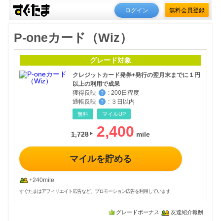
ログイン
無料会員登録
P-oneカード（Wiz）
グレード対象
クレジットカード発券+発行の翌月末までに１円
以上の利用で成果
獲得反映
:
200日程度
？
通帳反映
:
３日以内
？
無料
マイルUP
2,400
1,728
マイルを貯める
+240mile
すぐたまはアフィリエイト広告など、プロモーション広告を利用しています
グレードボーナス
友達紹介報酬