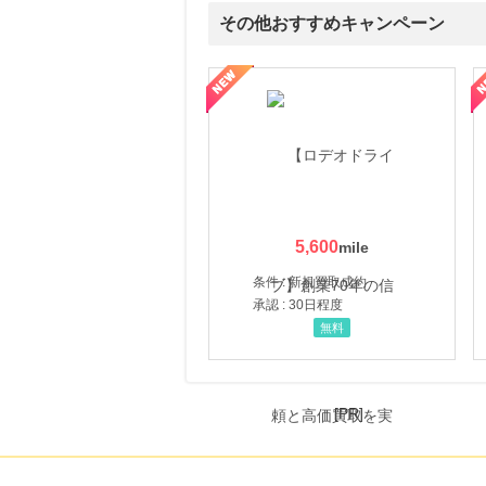
その他おすすめキャンペーン
属の無料査定
を美しくをテーマにした商品で女性の美を応援しています
【ITトレンドMoney】相談プロモーション
ハ
5,600
条件 : 新規買取成約
承認 : 30日程度
無料
[PR]