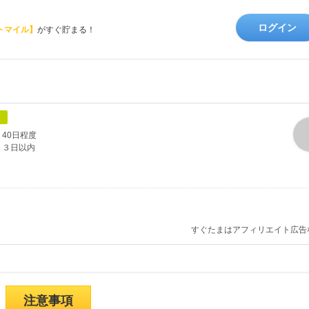
ログイン
トマイル】
がすぐ貯まる！
象
40日程度
３日以内
すぐたまはアフィリエイト広告
注意事項