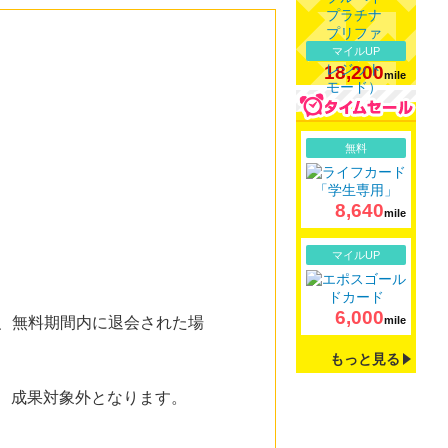
マイルUP
18,200
mile
詳細
無料
8,640
mile
詳細
マイルUP
6,000
た、無料期間内に退会された場
mile
もっと見る
は、成果対象外となります。