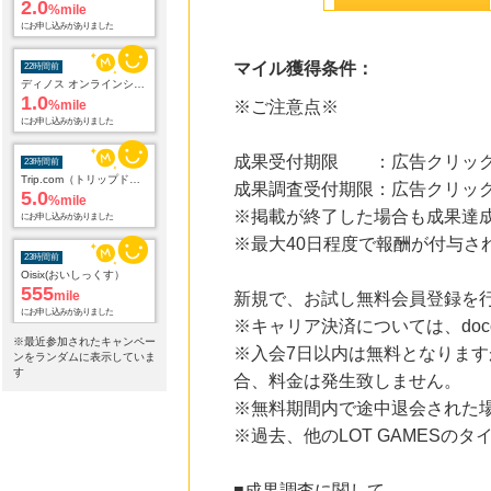
22時間前
ディノス オンラインショップ
1.0
%mile
にお申し込みがありました
マイル獲得条件：
※ご注意点※
23時間前
Trip.com（トリップドットコム）ホテル
5.0
%mile
成果受付期限 ：広告クリック
にお申し込みがありました
成果調査受付期限：広告クリック
23時間前
※掲載が終了した場合も成果達
Oisix(おいしっくす）
555
mile
※最大40日程度で報酬が付与さ
にお申し込みがありました
新規で、お試し無料会員登録を
23時間前
Pontaリサーチ（お試しアンケート回答）
※キャリア決済については、doc
54
mile
※最近参加されたキャンペー
※入会7日以内は無料となります
にお申し込みがありました
ンをランダムに表示していま
す
合、料金は発生致しません。
24時間前
※無料期間内で途中退会された
Yahoo!ショッピング
2.0
%mile
※過去、他のLOT GAMES
にお申し込みがありました
24時間前
■成果調査に関して