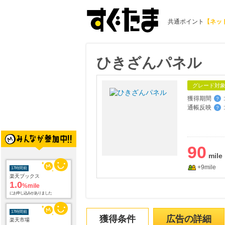
共通ポイント
【ネッ
ひきざんパネル
グレード対
獲得期間
:
？
通帳反映
:
？
17時間前
90
楽天ブックス
1.0
%mile
+9mile
にお申し込みがありました
17時間前
楽天市場
2.0
%mile
にお申し込みがありました
獲得条件
広告の詳細