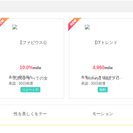
ミングウォーター【販売代理店】
10.0
%
4,960
条件 : 商品購入
条件 : インタビューヒアリング完了
承認 : 30日程度
承認 : 30日程度
リピート可
無料