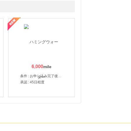
6,000
条件 : お申し込み完了後、決済登録完了と1ヶ月以内のサーバー初回設置。
承認 : 45日程度