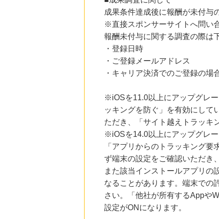
セブンネットショッピング(セブン-イレブン受取なら送料無料)
成果条件達成後に報酬が未付与
2.0
%mile
にお申し込みがありました
※直接スポンサーサイトへ問い
報酬未付与に関する調査の際は
24時間前
・登録日時
レコチョク 日本最大級の音楽配信サイト
2.0
%mile
・ご登録メールアドレス
にお申し込みがありました
・キャリア決済でのご登録の場
2時間前
ブックオフオンライン販売
※iOSを11.0以上にアップグレ
3.0
%mile
にお申し込みがありました
ッキングを防ぐ」を有効にして
ただき、「サイト越えトラッキン
17時間前
※iOSを14.0以上にアップ
楽天ブックス
1.0
%mile
「アプリからのトラッキング要
にお申し込みがありました
ず端末の設定をご確認いただき
また該当インストールアプリの
なることがあります。端末での
さい。「他社が所有するAppや
設定がONになります。