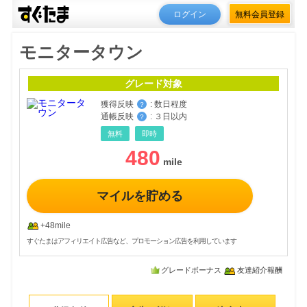
ログイン
無料会員登録
モニタータウン
グレード対象
獲得反映
:
数日程度
？
通帳反映
:
３日以内
？
無料
即時
480
マイルを貯める
+48mile
すぐたまはアフィリエイト広告など、プロモーション広告を利用しています
グレードボーナス
友達紹介報酬