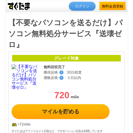
ログイン
無料会員登録
【不要なパソコンを送るだけ】パ
ソコン無料処分サービス『送壊ゼ
ロ』
グレード対象
無料回収完了
獲得反映
:
30日程度
？
通帳反映
:
３日以内
？
720
マイルを貯める
+72mile
すぐたまはアフィリエイト広告など、プロモーション広告を利用しています