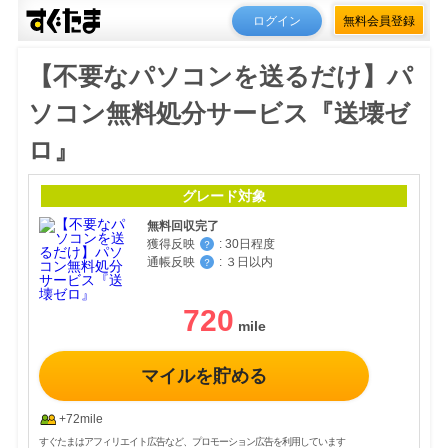
ログイン
無料会員登録
【不要なパソコンを送るだけ】パ
ソコン無料処分サービス『送壊ゼ
ロ』
グレード対象
無料回収完了
獲得反映
:
30日程度
？
通帳反映
:
３日以内
？
720
マイルを貯める
+72mile
すぐたまはアフィリエイト広告など、プロモーション広告を利用しています