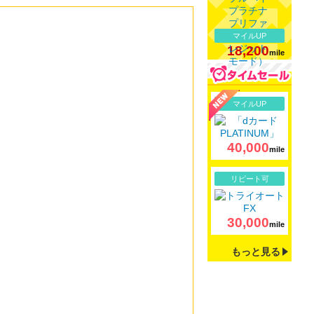
マイルUP
18,200
mile
詳細
マイルUP
40,000
mile
詳細
リピート可
30,000
mile
もっと見る