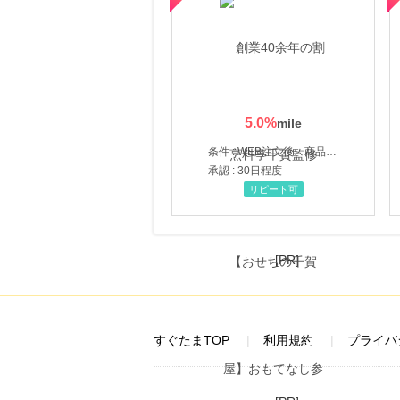
5.0
%
条件 : WEB注文後、商品受け取り+入金確認時点
承認 : 30日程度
リピート可
[PR]
すぐたまTOP
利用規約
プライバ