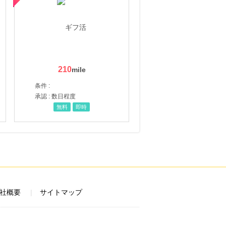
210
条件 :
承認 : 数日程度
無料
即時
社概要
サイトマップ