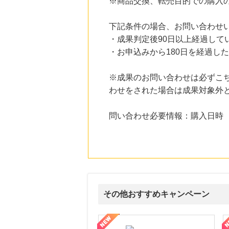
※商品交換、転売目的での購入
%mile
にお申し込みがありました
下記条件の場合、お問い合わせ
23時間前
楽天市場
・成果判定後90日以上経過して
2.0
%mile
・お申込みから180日を経過し
にお申し込みがありました
3時間前
※成果のお問い合わせは必ずこ
アテニア【アイ エクストラ セラム セット】
1,496
わせをされた場合は成果対象外
mile
にお申し込みがありました
問い合わせ必要情報：購入日時
3時間前
ファンケルオンライン
15.0
%mile
にお申し込みがありました
その他おすすめキャンペーン
道本店
I新生銀行「口座開設」
ルナルナ ファミリーコース