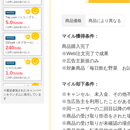
5.0
%mile
にお申し込みがありました
5時間前
商品価格
商品により異なる
OZmall（オズモール） グルメ予約
240
mile
にお申し込みがありました
マイル獲得条件：
5時間前
商品購入完了
じゃらんnet
※Web注文完了で成果
1.0
%mile
にお申し込みがありました
※広告主新規のみ
※対象商品「毎日飲む野菜 お試
5時間前
Yahoo!ショッピング
2.0
%mile
マイル却下条件：
にお申し込みがありました
※最近参加されたキャンペー
※キャンセル、未入金、その他
ンをランダムに表示していま
5時間前
す
Hotels.comホテル予約
※当広告主を利用したことがあ
3
mile
※同一ユーザーの二回目以降の
にお申し込みがありました
※商品の受け取り拒否をされた
8時間前
※商品の受け取りが未確認の場
ブックオフオンライン販売
3.0