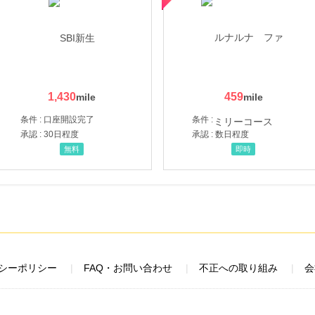
1,430
459
条件 : 口座開設完了
条件 :
承認 : 30日程度
承認 : 数日程度
無料
即時
シーポリシー
FAQ・お問い合わせ
不正への取り組み
会