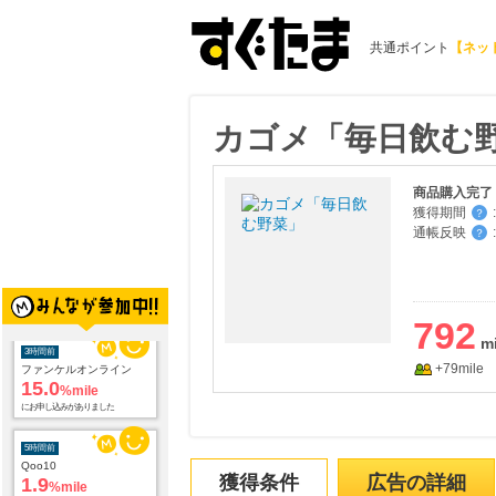
共通ポイント
【ネッ
カゴメ「毎日飲む
商品購入完了
獲得期間
:
？
通帳反映
:
？
3時間前
ファンケルオンライン
15.0
%mile
792
にお申し込みがありました
+79mile
5時間前
Qoo10
1.9
%mile
にお申し込みがありました
5時間前
獲得条件
広告の詳細
Trip.com（トリップドットコム）ホテル