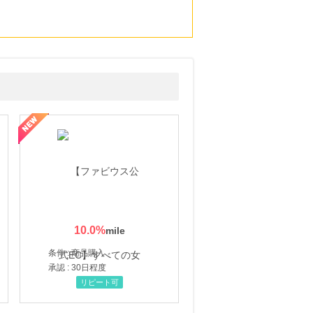
10.0
%
条件 : 商品購入
承認 : 30日程度
リピート可