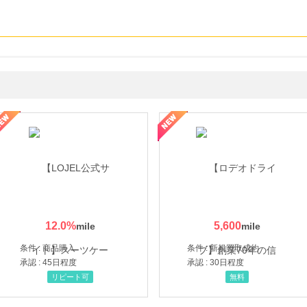
・貴金属の無料査定
の女性を美しくをテーマにした商品で女性の美を応援しています
12.0
%
5,600
条件 : 商品購入
条件 : 新規買取成約
承認 : 45日程度
承認 : 30日程度
リピート可
無料