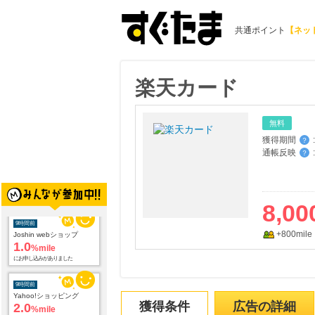
共通ポイント
【ネッ
楽天カード
無料
獲得期間
:
？
通帳反映
:
？
8,00
+800mile
9時間前
Yahoo!ショッピング
2.0
%mile
にお申し込みがありました
9時間前
獲得条件
広告の詳細
ホットペッパーグルメ