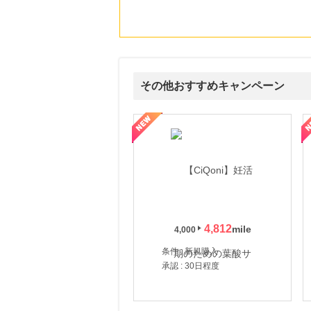
その他おすすめキャンペーン
式サイト】スーツケース・バッグ
【ロデオドライブ】創業70年の信頼と高価買取を実現！ブランド品
【ファビウス公式EC】すべて
4,812
4,000
条件 : 新規購入
承認 : 30日程度