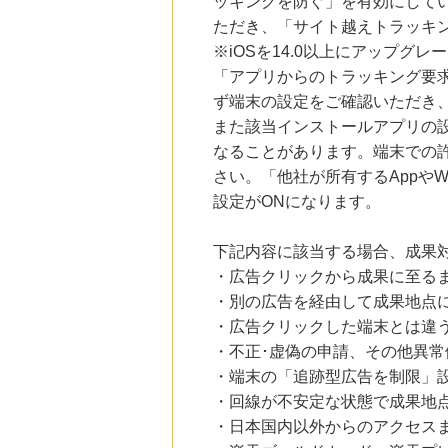
ッキングを防ぐ」を有効にして
ただき、「サイト越えトラッキン
※iOSを14.0以上にアップ
「アプリからのトラッキング要
ず端末の設定をご確認いただき
また該当インストールアプリの
なることがあります。端末での
さい。「他社が所有するAppや
設定がONになります。
下記内容に該当する場合、成果
・広告クリックから成果に至る
・別の広告を経由して成果地点
・広告クリックした端末とは違
・不正･虚偽の申請、その他異常
・端末の「追跡型広告を制限」
・回線が不安定な状態で成果地
・日本国内以外からのアクセスま