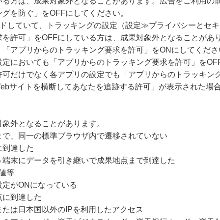
いる方は、成果対象外となることがあります。広告をご利用の
グを防ぐ」をOFFにしてください。
グレードしていて、トラッキングの設定（設定≫プライバシーとセ
求を許可」をOFFにしている方は、成果対象外となることがあ
、「アプリからのトラッキング要求を許可」をONにしてくださ
設定においても「アプリからのトラッキング要求を許可」をOF
許可だけでなく各アプリの設定でも「アプリからのトラッキング
Webサイトを横断してあなたを追跡する許可」が表示された場
対象外となることがあります。
まで、同一の標準ブラウザ内で遷移されていない
に到達した
う端末にデータを引き継いで成果地点まで到達した
値等
設定がONになっている
点に到達した
たは日本国以外のIPを利用したアクセス