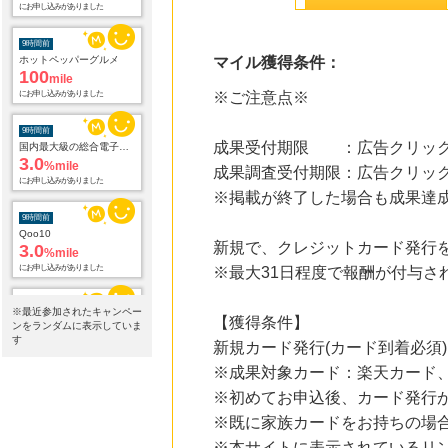
100
mile
にお申し込みがありました
マイル獲得条件：
9時間前
国内最大級の総合電子書籍ストア ブックライブ
3.0
%mile
※ご注意点※
にお申し込みがありました
成果受付期限 ：広告クリック
9時間前
Qoo10
成果調査受付期限：広告クリック
3.0
%mile
※掲載が終了した場合も成果達
にお申し込みがありました
9時間前
新規で、クレジットカード発行
電子貸本Renta!
14.0
%mile
※最大31日程度で報酬が付与さ
にお申し込みがありました
※最近参加されたキャンペー
【獲得条件】
11時間前
ンをランダムに表示していま
au PAY マーケット
す
新規カード発行(カード到着必須)
1.0
%mile
※成果対象カード：楽天カード、
にお申し込みがありました
※初めてお申込後、カード発行
11時間前
※既に家族カードをお持ちの場
楽天インサイト
800
mile
※本サイトに表示されているリ