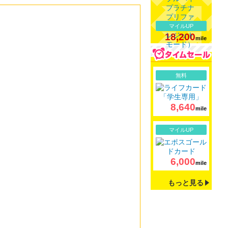
マイルUP
18,200
mile
詳細
無料
8,640
mile
詳細
マイルUP
6,000
mile
もっと見る