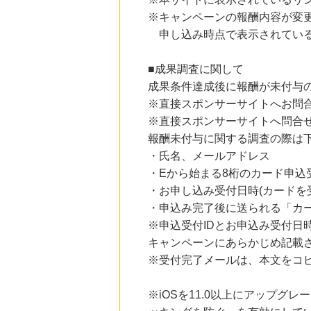
にお申し込みがありました
※キャンペーンの報酬内容が変
申し込み時点で表示されている
12時間前
ブックオフオンライン買取
5.0
%mile
■成果調査に関して
にお申し込みがありました
成果条件達成後に報酬が未付与
3時間前
※直接スポンサーサイトへお問
楽天市場
2.0
%mile
※直接スポンサーサイトへ問合
にお申し込みがありました
報酬未付与に関する調査の際は
・氏名、メールアドレス
9時間前
Joshin webショップ
・Eから始まる8桁のカード申込受
1.0
%mile
・お申し込み受付日時(カードを
にお申し込みがありました
・申込み完了後に送られる「カー
※申込受付IDとお申込み受付日
キャンペーンにあらかじめ記載
※受付完了メールは、本文をコ
※iOSを11.0以上にアップグレ