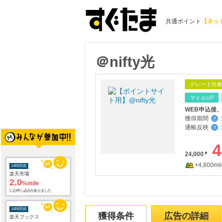
共通ポイント
【ネッ
＠nifty光
グレード対
マイルUP
獲得期間
:
？
通帳反映
:
？
4
24,000
+4,800mil
14時間前
楽天市場
2.0
%mile
にお申し込みがありました
14時間前
獲得条件
広告の詳細
楽天ブックス