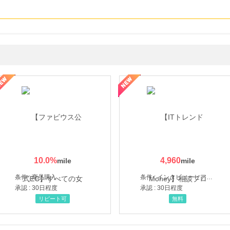
ミングウォーター【販売代理店】
10.0
%
4,960
条件 : 商品購入
条件 : インタビューヒアリング完了
承認 : 30日程度
承認 : 30日程度
リピート可
無料