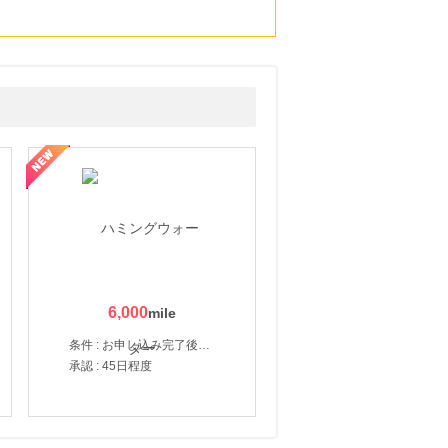
6,000
条件 : お申し込み完了後、決済登録完了と1ヶ月以内のサーバー初回設置。
承認 : 45日程度