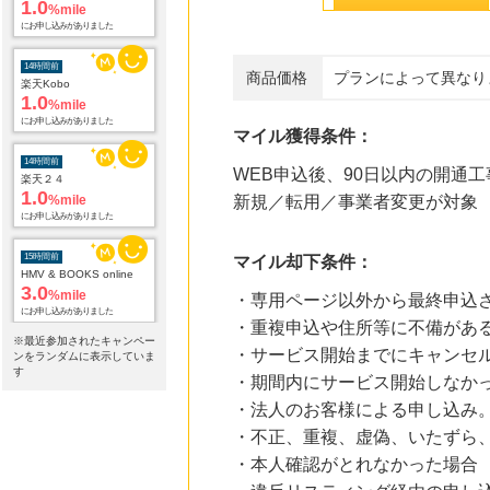
1.0
%mile
にお申し込みがありました
14時間前
商品価格
プランによって異なり
楽天Kobo
1.0
%mile
にお申し込みがありました
マイル獲得条件：
14時間前
WEB申込後、90日以内の開通
楽天２４
1.0
%mile
新規／転用／事業者変更が対象
にお申し込みがありました
15時間前
マイル却下条件：
HMV & BOOKS online
3.0
%mile
・専用ページ以外から最終申込
にお申し込みがありました
・重複申込や住所等に不備があ
※最近参加されたキャンペー
20時間前
・サービス開始までにキャンセ
ンをランダムに表示していま
Yahoo!ショッピング
す
・期間内にサービス開始しなか
2.0
%mile
にお申し込みがありました
・法人のお客様による申し込み
・不正、重複、虚偽、いたずら
20時間前
じゃらんnet
・本人確認がとれなかった場合
1.0
%mile