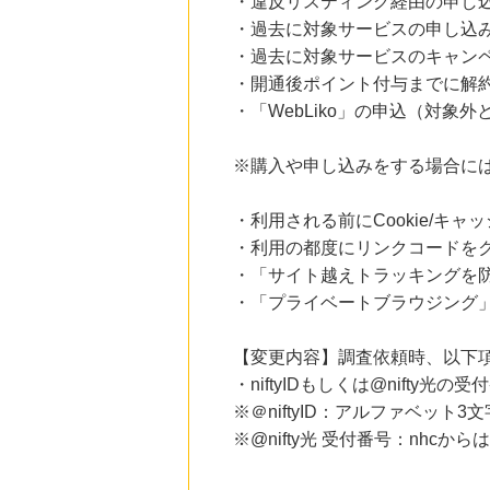
・違反リスティング経由の申し
にお申し込みがありました
・過去に対象サービスの申し込
20時間前
・過去に対象サービスのキャン
レコチョク 日本最大級の音楽配信サイト
2.0
・開通後ポイント付与までに解
%mile
にお申し込みがありました
・「WebLiko」の申込（対象
23時間前
ブックオフオンライン販売
※購入や申し込みをする場合に
3.0
%mile
にお申し込みがありました
・利用される前にCookie/キ
6時間前
・利用の都度にリンクコードを
Rakuten Fashion(楽天ファッション)
4.5
・「サイト越えトラッキングを防ぐ
%mile
にお申し込みがありました
・「プライベートブラウジング」
14時間前
楽天市場
【変更内容】調査依頼時、以下
2.0
%mile
・niftyIDもしくは@nifty光の受
にお申し込みがありました
※＠niftyID：アルファベット
※@nifty光 受付番号：nhc