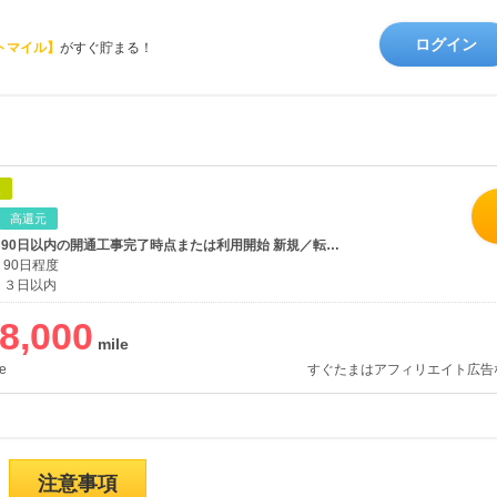
ログイン
トマイル】
がすぐ貯まる！
象
高還元
WEB申込後、90日以内の開通工事完了時点または利用開始 新規／転用／事業者変更が対象
90日程度
３日以内
8,000
e
すぐたまはアフィリエイト広告
注意事項