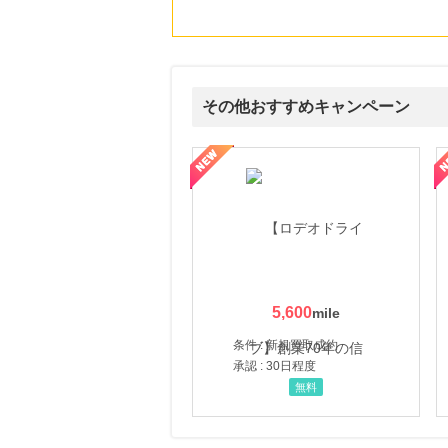
その他おすすめキャンペーン
属の無料査定
を美しくをテーマにした商品で女性の美を応援しています
【ITトレンドMoney】相談プロモーション
ハ
5,600
条件 : 新規買取成約
承認 : 30日程度
無料