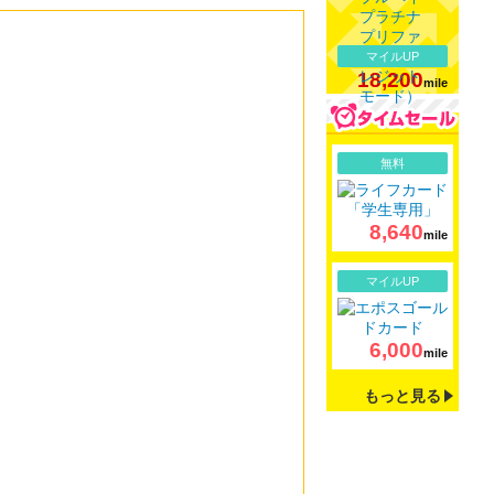
マイルUP
18,200
mile
詳細
無料
8,640
mile
詳細
マイルUP
6,000
mile
もっと見る