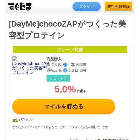
ログイン
無料会員登録
[DayMe]chocoZAPがつくった美
容型プロテイン
グレード対象
商品購入
獲得反映
:
30日程度
？
通帳反映
:
３日以内
？
リピート可
5.0
%
マイルを貯める
+5%mile
すぐたまはアフィリエイト広告など、プロモーション広告を利用しています