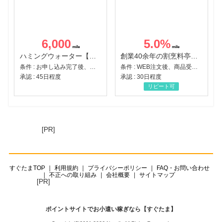
6,000
5.0
%
ハミングウォーター【販売代理店】
創業40余年の割烹料亭千賀監修【おせちの千賀屋】おもてなし参道本店
条件 : お申し込み完了後、決済登録完了と1ヶ月以内のサーバー初回設置。
条件 : WEB注文後、商品受け取り+入金確認時点
承認 : 45日程度
承認 : 30日程度
リピート可
[PR]
すぐたまTOP
利用規約
プライバシーポリシー
FAQ・お問い合わせ
不正への取り組み
会社概要
サイトマップ
[PR]
ポイントサイトでお小遣い稼ぎなら【すぐたま】