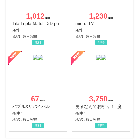
1,012
1,230
Tile Triple Match: 3D puzzle
mieru-TV
条件 :
条件 :
承認 : 数日程度
承認 : 数日程度
無料
即時
67
3,750
パズル&サバイバル
勇者なんてお断り！- 魔王の力で異世界征服
条件 :
条件 :
承認 : 数日程度
承認 : 数日程度
無料
無料