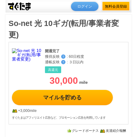
ログイン
無料会員登録
So-net 光 10ギガ(転用/事業者変
更)
開通完了
獲得反映
:
60日程度
？
通帳反映
:
３日以内
？
高還元
30,000
マイルを貯める
+3,000mile
すぐたまはアフィリエイト広告など、プロモーション広告を利用しています
グレードボーナス
友達紹介報酬