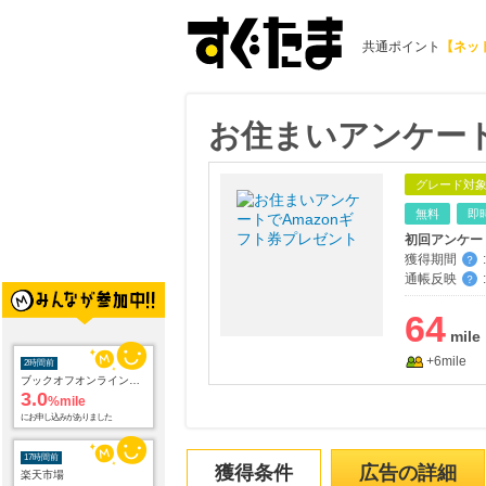
共通ポイント
【ネッ
お住まいアンケート
グレード対
無料
即
初回アンケー
獲得期間
:
？
通帳反映
:
？
64
+6mile
2時間前
ブックオフオンライン販売
3.0
%mile
にお申し込みがありました
17時間前
獲得条件
広告の詳細
楽天市場