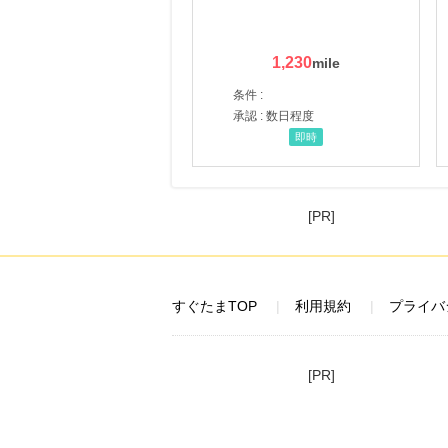
1,230
条件 :
承認 : 数日程度
即時
[PR]
すぐたまTOP
利用規約
プライバ
[PR]