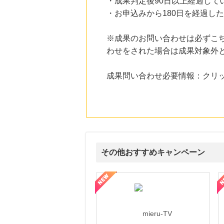
・成果判定後90日以上経過して
にお申し込みがありました
・お申込みから180日を経過し
23時間前
Yahoo!ショッピング
※成果のお問い合わせは必ずこ
2.0
%mile
にお申し込みがありました
わせをされた場合は成果対象外
23時間前
成果問い合わせ必要情報：クリッ
宅配クリーニング「リナビス」
960
mile
にお申し込みがありました
1時間前
住友不動産 ショッピングシティイオンカード（発行）
3,000
mile
にお申し込みがありました
その他おすすめキャンペーン
ni】妊活期のための葉酸サプリ
【LOJEL公式サイト】スーツケース・バッグ
【ロデオドライブ】創業70