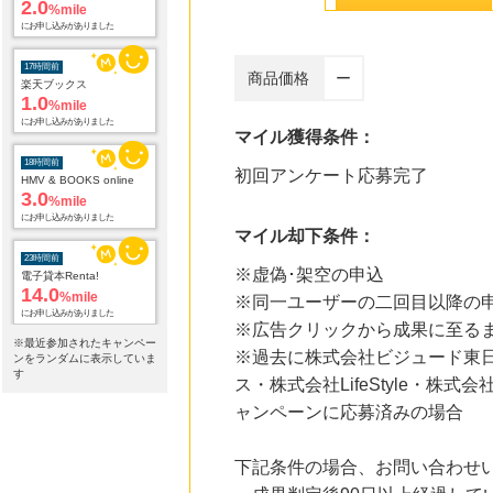
2.0
%mile
にお申し込みがありました
17時間前
商品価格
ー
楽天ブックス
1.0
%mile
にお申し込みがありました
マイル獲得条件：
18時間前
初回アンケート応募完了
HMV & BOOKS online
3.0
%mile
にお申し込みがありました
マイル却下条件：
23時間前
※虚偽･架空の申込
電子貸本Renta!
14.0
%mile
※同一ユーザーの二回目以降の
にお申し込みがありました
※広告クリックから成果に至る
※最近参加されたキャンペー
※過去に株式会社ビジュード東
23時間前
ンをランダムに表示していま
DHCオンラインショップ
す
ス・株式会社LifeStyle・
2.0
%mile
ャンペーンに応募済みの場合
にお申し込みがありました
23時間前
下記条件の場合、お問い合わせ
サンワダイレクト
3.0
%mile