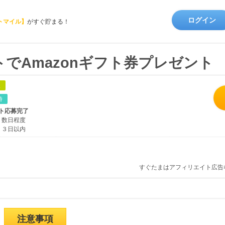
ログイン
トマイル】
がすぐ貯まる！
でAmazonギフト券プレゼント
象
時
ト応募完了
数日程度
３日以内
すぐたまはアフィリエイト広告
注意事項