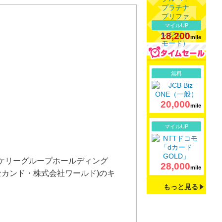
マイルUP
18,200
mile
詳細
無料
20,000
mile
詳細
マイルUP
ケリーグループホールディング
28,000
mile
セカンド・株式会社ワールド)のキ
もっと見る