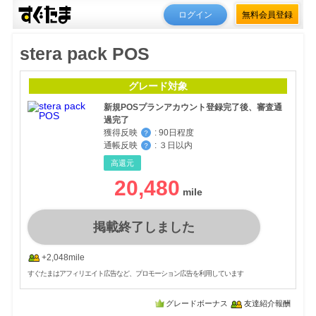
ログイン
無料会員登録
stera pack POS
グレード対象
新規POSプランアカウント登録完了後、審査通
過完了
獲得反映
:
90日程度
？
通帳反映
:
３日以内
？
高還元
20,480
掲載終了しました
+2,048mile
すぐたまはアフィリエイト広告など、プロモーション広告を利用しています
グレードボーナス
友達紹介報酬