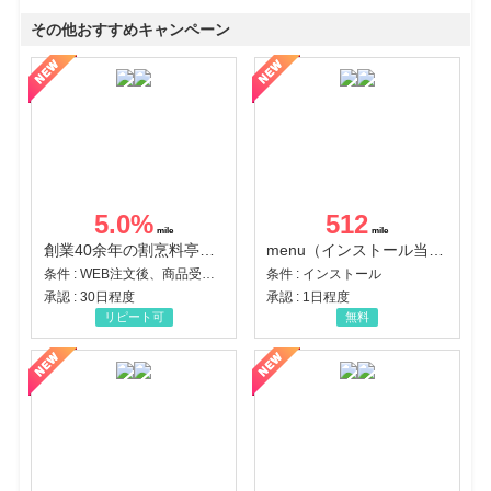
その他おすすめキャンペーン
5.0
%
512
創業40余年の割烹料亭千賀監修【おせちの千賀屋】おもてなし参道本店
menu（インストール当日に指定のクーポンコード経由で1,500円（税込）以上の初回注文完了）（Android）
条件 : WEB注文後、商品受け取り+入金確認時点
条件 : インストール
承認 : 30日程度
承認 : 1日程度
リピート可
無料