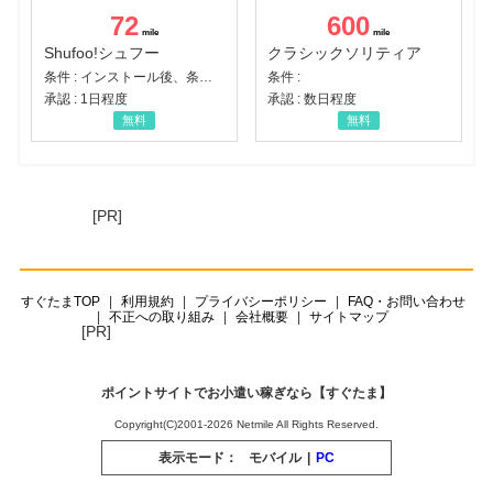
72
600
Shufoo!シュフー
クラシックソリティア
条件 : インストール後、条件達成
条件 :
承認 : 1日程度
承認 : 数日程度
無料
無料
[PR]
すぐたまTOP
利用規約
プライバシーポリシー
FAQ・お問い合わせ
不正への取り組み
会社概要
サイトマップ
[PR]
ポイントサイトでお小遣い稼ぎなら【すぐたま】
Copyright(C)2001-2026 Netmile All Rights Reserved.
表示モード：
モバイル
|
PC