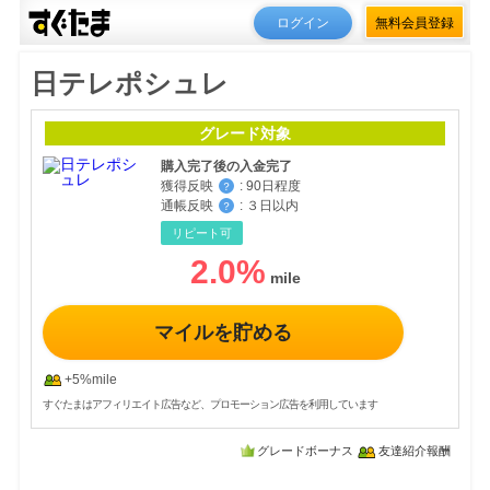
ログイン
無料会員登録
日テレポシュレ
グレード対象
購入完了後の入金完了
獲得反映
:
90日程度
？
通帳反映
:
３日以内
？
リピート可
2.0
%
マイルを貯める
+5%mile
すぐたまはアフィリエイト広告など、プロモーション広告を利用しています
グレードボーナス
友達紹介報酬