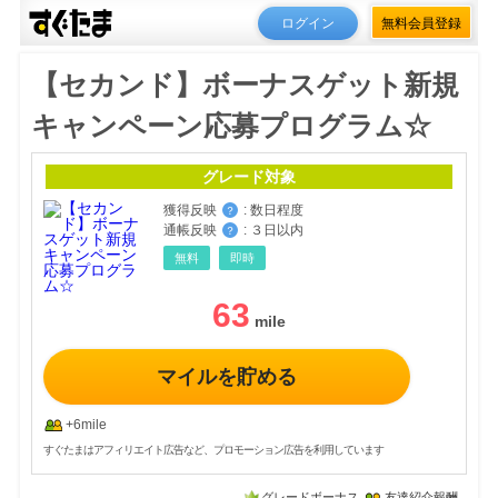
ログイン
無料会員登録
【セカンド】ボーナスゲット新規
キャンペーン応募プログラム☆
グレード対象
獲得反映
:
数日程度
？
通帳反映
:
３日以内
？
無料
即時
63
マイルを貯める
+6mile
すぐたまはアフィリエイト広告など、プロモーション広告を利用しています
グレードボーナス
友達紹介報酬