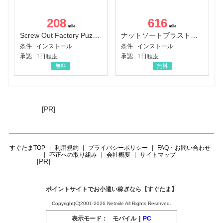
208
616
Screw Out Factory Puzzle 3D（経験値バーのマイルストーンを5にする（ユーザーレベル5に到達する））（Android）
ナットソートブラスト：カラーパズル（チャレンジ11完了）（Android）
条件 : インストール
条件 : インストール
承認 : 1日程度
承認 : 1日程度
無料
無料
[PR]
すぐたまTOP
利用規約
プライバシーポリシー
FAQ・お問い合わせ
不正への取り組み
会社概要
サイトマップ
[PR]
ポイントサイトでお小遣い稼ぎなら【すぐたま】
Copyright(C)2001-2026 Netmile All Rights Reserved.
表示モード：
モバイル
|
PC