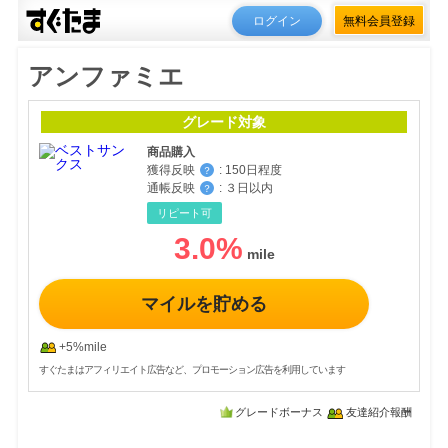
ログイン
無料会員登録
アンファミエ
グレード対象
商品購入
獲得反映
:
150日程度
？
通帳反映
:
３日以内
？
リピート可
3.0
%
マイルを貯める
+5%mile
すぐたまはアフィリエイト広告など、プロモーション広告を利用しています
グレードボーナス
友達紹介報酬