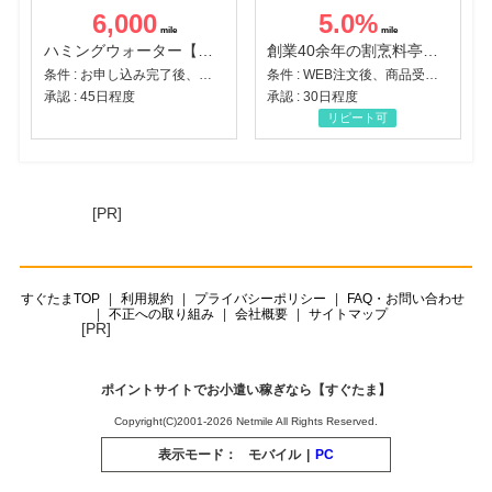
6,000
5.0
%
ハミングウォーター【販売代理店】
創業40余年の割烹料亭千賀監修【おせちの千賀屋】おもてなし参道本店
条件 : お申し込み完了後、決済登録完了と1ヶ月以内のサーバー初回設置。
条件 : WEB注文後、商品受け取り+入金確認時点
承認 : 45日程度
承認 : 30日程度
リピート可
[PR]
すぐたまTOP
利用規約
プライバシーポリシー
FAQ・お問い合わせ
不正への取り組み
会社概要
サイトマップ
[PR]
ポイントサイトでお小遣い稼ぎなら【すぐたま】
Copyright(C)2001-2026 Netmile All Rights Reserved.
表示モード：
モバイル
|
PC