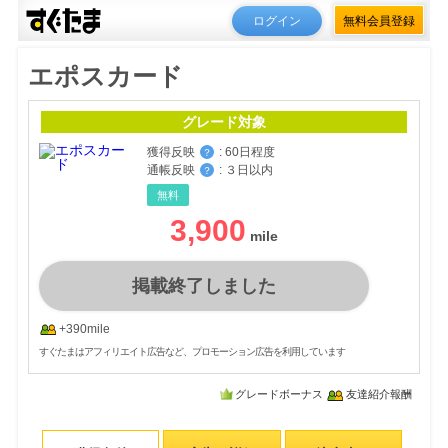
ログイン
無料会員登録
エポスカード
グレード対象
獲得反映
:
60日程度
？
通帳反映
:
３日以内
？
無料
3,900
掲載終了しました
+390mile
すぐたまはアフィリエイト広告など、プロモーション広告を利用しています
グレードボーナス
友達紹介報酬