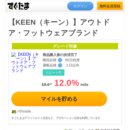
ログイン
無料会員登録
【KEEN（キーン）】アウトド
ア・フットウェアブランド
グレード対象
商品購入後の決済完了
獲得反映
:
60日程度
？
通帳反映
:
３日以内
？
リピート可
12.0
%
10.0
マイルを貯める
+5%mile
すぐたまはアフィリエイト広告など、プロモーション広告を利用しています