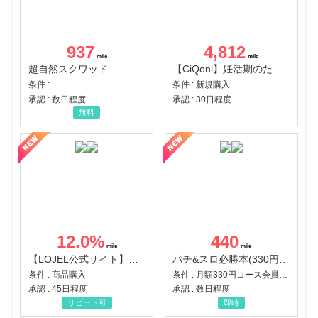
937
4,812
超自然スクワッド
【CiQoni】妊活期のための葉酸サプリ
条件 :
条件 : 新規購入
承認 : 数日程度
承認 : 30日程度
無料
12.0
%
440
【LOJEL公式サイト】スーツケース・バッグ
パチ&スロ必勝本(330円コース)
条件 : 商品購入
条件 : 月額330円コース会員登録完了
承認 : 45日程度
承認 : 数日程度
リピート可
即時