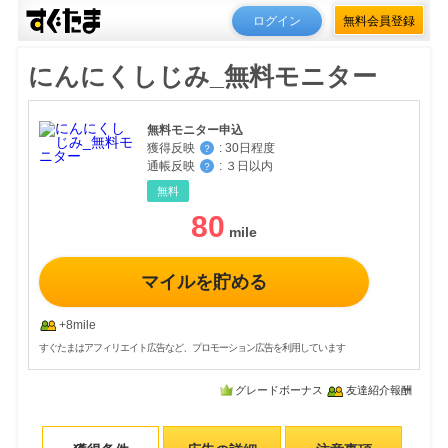
ログイン
無料会員登録
にんにくしじみ_無料モニター
無料モニター申込
獲得反映
:
30日程度
？
通帳反映
:
３日以内
？
無料
80
マイルを貯める
+8mile
すぐたまはアフィリエイト広告など、プロモーション広告を利用しています
グレードボーナス
友達紹介報酬