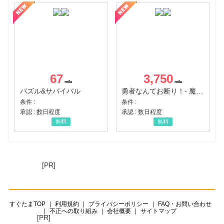
67
3,750
パズル&サバイバル
勇者なんてお断り！- 魔王の力で異世界征服
条件 :
条件 :
承認 : 数日程度
承認 : 数日程度
無料
無料
[PR]
すぐたまTOP
利用規約
プライバシーポリシー
FAQ・お問い合わせ
不正への取り組み
会社概要
サイトマップ
[PR]