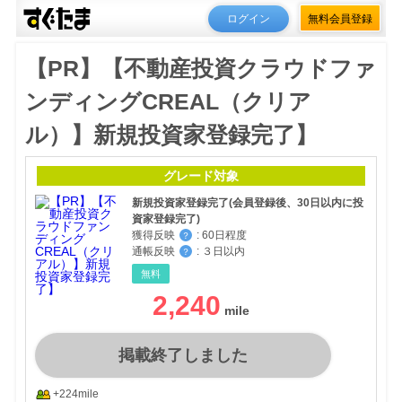
ログイン
無料会員登録
【PR】【不動産投資クラウドファ
ンディングCREAL（クリア
ル）】新規投資家登録完了】
グレード対象
新規投資家登録完了(会員登録後、30日以内に投
資家登録完了)
獲得反映
:
60日程度
？
通帳反映
:
３日以内
？
無料
2,240
掲載終了しました
+224mile