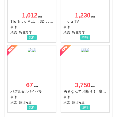
1,012
1,230
Tile Triple Match: 3D puzzle
mieru-TV
条件 :
条件 :
承認 : 数日程度
承認 : 数日程度
無料
即時
67
3,750
パズル&サバイバル
勇者なんてお断り！- 魔王の力で異世界征服
条件 :
条件 :
承認 : 数日程度
承認 : 数日程度
無料
無料