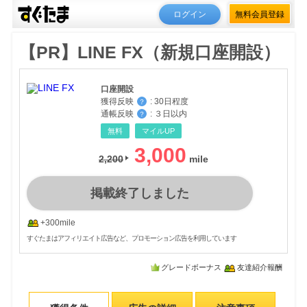
ログイン
無料会員登録
【PR】LINE FX（新規口座開設）
口座開設
獲得反映
:
30日程度
？
通帳反映
:
３日以内
？
無料
マイルUP
3,000
2,200
掲載終了しました
+300mile
すぐたまはアフィリエイト広告など、プロモーション広告を利用しています
グレードボーナス
友達紹介報酬