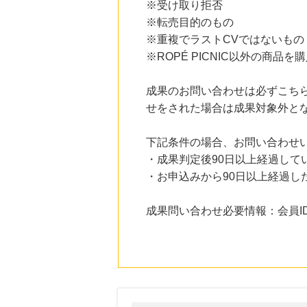
※受け取り拒否
にお申し込みがありました
※転売目的のもの
5時間前
※重複でラストCVではないもの
国内最大級の総合電子書籍ストア ブックライブ
3.0
※ROPÉ PICNIC以外の商品を
%mile
にお申し込みがありました
成果のお問い合わせは必ずこち
5時間前
Yahoo!ショッピング
せをされた場合は成果対象外と
2.0
%mile
にお申し込みがありました
下記条件の場合、お問い合わせ
5時間前
・成果判定後90日以上経過して
紀伊國屋書店 ウェブストア
1.5
・お申込みから90日以上経過し
%mile
にお申し込みがありました
成果問い合わせ必要情報：会員I