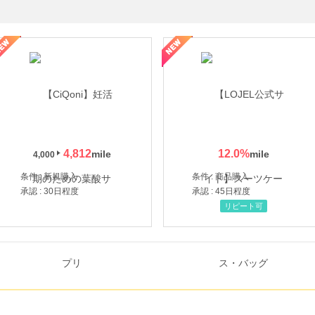
年の信頼と高価買取を実現！ブランド品・貴金属の無料査定
4,812
12.0
%
4,000
条件 : 新規購入
条件 : 商品購入
承認 : 30日程度
承認 : 45日程度
リピート可