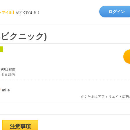
ログイン
トマイル】
がすぐ貯まる！
ロペピクニック)
象
90日程度
３日以内
%
すぐたまはアフィリエイト広告
注意事項