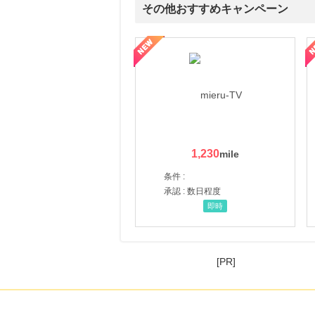
その他おすすめキャンペーン
ni】妊活期のための葉酸サプリ
【LOJEL公式サイト】スーツケース・バッグ
【ロデオドライブ】創業70
1,230
条件 :
承認 : 数日程度
即時
[PR]