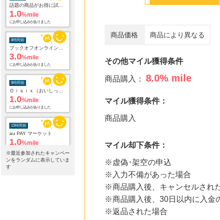
1.0
%mile
にお申し込みがありました
8時間前
商品価格
商品により異なる
ブックオフオンライン販売
3.0
%mile
にお申し込みがありました
その他マイル獲得条件
9時間前
8.0
% mile
商品購入：
Ｏｉｓｉｘ（おいしっくす）
1.0
%mile
にお申し込みがありました
マイル獲得条件：
15時間前
商品購入
au PAY マーケット
1.0
%mile
にお申し込みがありました
マイル却下条件：
※最近参加されたキャンペー
23時間前
ンをランダムに表示していま
※虚偽･架空の申込
楽天ブックス
す
1.0
※入力不備があった場合
%mile
にお申し込みがありました
※商品購入後、キャンセルされ
※商品購入後、30日以内に入金
23時間前
楽天市場
※返品された場合
2.0
%mile