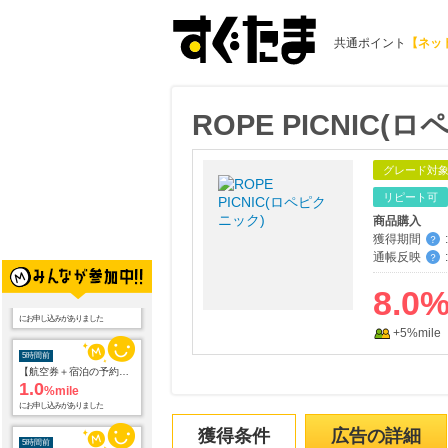
共通ポイント
【ネッ
ROPE PICNIC(
グレード対
リピート可
商品購入
獲得期間
:
？
通帳反映
:
？
8.0
+5%mile
5時間前
【航空券＋宿泊の予約はこちら】じゃらんパック
1.0
%mile
にお申し込みがありました
5時間前
獲得条件
広告の詳細
話題の商品がお得に試せる【サンプル百貨店】ちょっプル申込