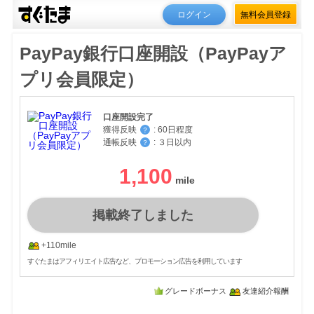
ログイン
無料会員登録
PayPay銀行口座開設（PayPayア
プリ会員限定）
口座開設完了
獲得反映
:
60日程度
？
通帳反映
:
３日以内
？
1,100
掲載終了しました
+110mile
すぐたまはアフィリエイト広告など、プロモーション広告を利用しています
グレードボーナス
友達紹介報酬