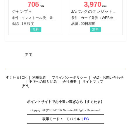
705
3,970
ジャンプ＋
JAバンクのクレジットカード【JAカード】
条件 : インストール後、条件達成
条件 : カード発券（WEB申込から30日以内）
承認 : 1日程度
承認 : 90日程度
無料
無料
[PR]
すぐたまTOP
利用規約
プライバシーポリシー
FAQ・お問い合わせ
不正への取り組み
会社概要
サイトマップ
[PR]
ポイントサイトでお小遣い稼ぎなら【すぐたま】
Copyright(C)2001-2026 Netmile All Rights Reserved.
表示モード：
モバイル
|
PC