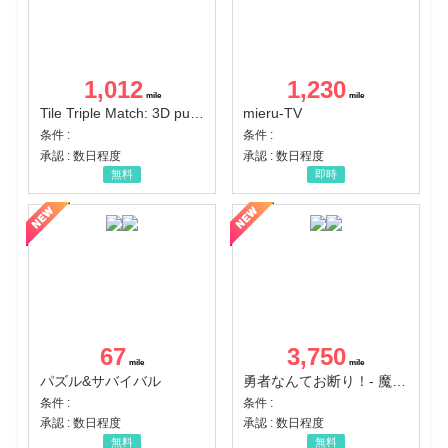
1,012
1,230
Tile Triple Match: 3D puzzle
mieru-TV
条件 :
条件 :
承認 : 数日程度
承認 : 数日程度
無料
即時
67
3,750
パズル&サバイバル
勇者なんてお断り！- 魔王の力で異世界征服
条件 :
条件 :
承認 : 数日程度
承認 : 数日程度
無料
無料