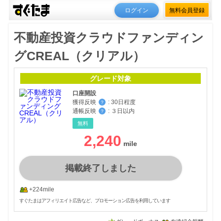
ログイン
無料会員登録
不動産投資クラウドファンディン
グCREAL（クリアル）
グレード対象
口座開設
獲得反映
:
30日程度
？
通帳反映
:
３日以内
？
無料
2,240
掲載終了しました
+224mile
すぐたまはアフィリエイト広告など、プロモーション広告を利用しています