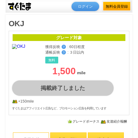
ログイン
無料会員登録
OKJ
グレード対象
獲得反映
:
60日程度
？
通帳反映
:
３日以内
？
無料
1,500
掲載終了しました
+150mile
すぐたまはアフィリエイト広告など、プロモーション広告を利用しています
グレードボーナス
友達紹介報酬