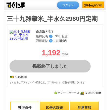
ログイン
無料会員登録
三十九雑穀米_半永久2980円定期
商品購入完了
獲得反映
:
30日程度
？
通帳反映
:
３日以内
？
1,192
掲載終了しました
+119mile
すぐたまはアフィリエイト広告など、プロモーション広告を利用しています
グレードボーナス
友達紹介報酬
獲得条件
広告の詳細
注意事項