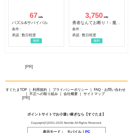
67
3,750
パズル&サバイバル
勇者なんてお断り！- 魔王の力で異世界征服
条件 :
条件 :
承認 : 数日程度
承認 : 数日程度
無料
無料
[PR]
すぐたまTOP
利用規約
プライバシーポリシー
FAQ・お問い合わせ
不正への取り組み
会社概要
サイトマップ
[PR]
ポイントサイトでお小遣い稼ぎなら【すぐたま】
Copyright(C)2001-2026 Netmile All Rights Reserved.
表示モード：
モバイル
|
PC