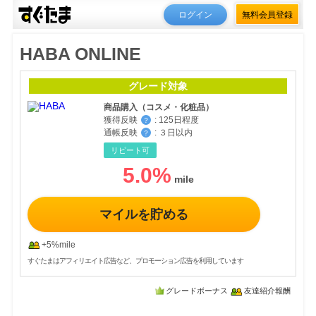
ログイン
無料会員登録
HABA ONLINE
グレード対象
商品購入（コスメ・化粧品）
獲得反映
:
125日程度
？
通帳反映
:
３日以内
？
リピート可
5.0
%
マイルを貯める
+5%mile
すぐたまはアフィリエイト広告など、プロモーション広告を利用しています
グレードボーナス
友達紹介報酬