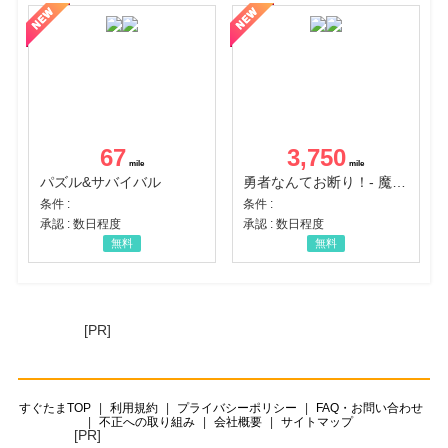
67
3,750
パズル&サバイバル
勇者なんてお断り！- 魔王の力で異世界征服
条件 :
条件 :
承認 : 数日程度
承認 : 数日程度
無料
無料
[PR]
すぐたまTOP
利用規約
プライバシーポリシー
FAQ・お問い合わせ
不正への取り組み
会社概要
サイトマップ
[PR]