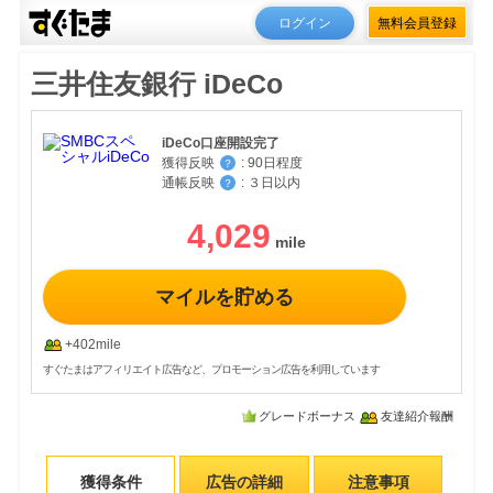
ログイン
無料会員登録
三井住友銀行 iDeCo
iDeCo口座開設完了
獲得反映
:
90日程度
？
通帳反映
:
３日以内
？
4,029
マイルを貯める
+402mile
すぐたまはアフィリエイト広告など、プロモーション広告を利用しています
グレードボーナス
友達紹介報酬
獲得条件
広告の詳細
注意事項