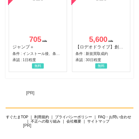
705
5,600
ジャンプ＋
【ロデオドライブ】創業70年の信頼と高価買取を実現！ブランド品・貴金属の無料査定
条件 : インストール後、条件達成
条件 : 新規買取成約
承認 : 1日程度
承認 : 30日程度
無料
無料
[PR]
すぐたまTOP
利用規約
プライバシーポリシー
FAQ・お問い合わせ
不正への取り組み
会社概要
サイトマップ
[PR]