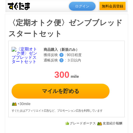
ログイン
無料会員登録
〈定期オトク便〉ゼンブブレッド
スタートセット
商品購入（新規のみ）
獲得反映
:
90日程度
？
通帳反映
:
３日以内
？
300
マイルを貯める
+30mile
すぐたまはアフィリエイト広告など、プロモーション広告を利用しています
グレードボーナス
友達紹介報酬