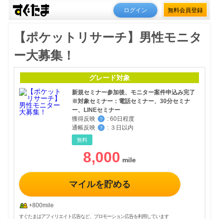
ログイン
無料会員登録
【ポケットリサーチ】男性モニタ
ー大募集！
グレード対象
新規セミナー参加後、モニター案件申込み完了
※対象セミナー：電話セミナー、30分セミナ
ー、LINEセミナー
獲得反映
:
60日程度
？
通帳反映
:
３日以内
？
無料
8,000
マイルを貯める
+800mile
すぐたまはアフィリエイト広告など、プロモーション広告を利用しています