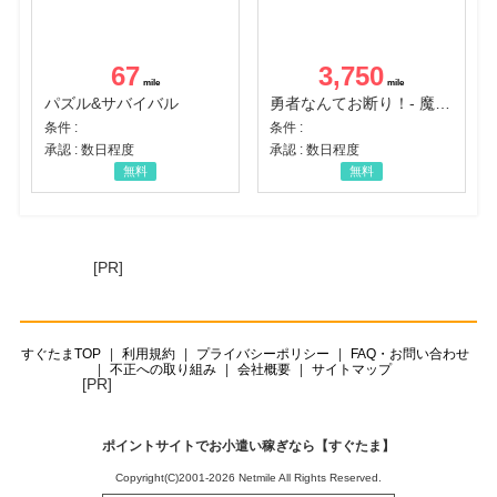
67
3,750
パズル&サバイバル
勇者なんてお断り！- 魔王の力で異世界征服
条件 :
条件 :
承認 : 数日程度
承認 : 数日程度
無料
無料
[PR]
すぐたまTOP
利用規約
プライバシーポリシー
FAQ・お問い合わせ
不正への取り組み
会社概要
サイトマップ
[PR]
ポイントサイトでお小遣い稼ぎなら【すぐたま】
Copyright(C)2001-2026 Netmile All Rights Reserved.