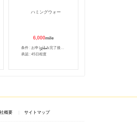
6,000
条件 : お申し込み完了後、決済登録完了と1ヶ月以内のサーバー初回設置。
承認 : 45日程度
社概要
サイトマップ