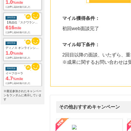
1.0
%mile
にお申し込みがありました
マイル獲得条件：
19時間前
【高品位「スクワラン」】無添加主義HABA(ハーバー)の美容オイル
616
mile
初回web面談完了
にお申し込みがありました
19時間前
マイル却下条件：
ディノス オンラインショップ
1.0
%mile
2回目以降の面談、いたずら、重
にお申し込みがありました
※成果に関するお問い合わせは
20時間前
イーフローラ
4.7
%mile
にお申し込みがありました
※最近参加されたキャンペー
20時間前
ンをランダムに表示していま
アニメイトオンラインショップ
す
2.0
%mile
その他おすすめキャンペーン
にお申し込みがありました
20時間前
属の無料査定
を美しくをテーマにした商品で女性の美を応援しています
【ITトレンドMoney】相談プロモーション
ハ
Yahoo!ショッピング
2.0
%mile