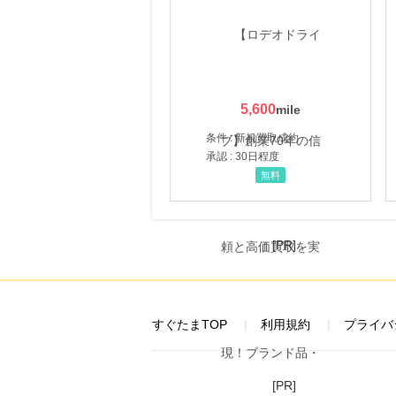
にお申し込みがありました
20時間前
レコチョク 日本最大級の音楽配信サイト
2.0
%mile
にお申し込みがありました
5,600
22時間前
三越伊勢丹オンラインストア
条件 : 新規買取成約
2.0
%mile
承認 : 30日程度
にお申し込みがありました
無料
3時間前
＠ｃｏｓｍｅ ｓｈｏｐｐｉｎｇ
3.0
%mile
にお申し込みがありました
[PR]
すぐたまTOP
利用規約
プライバ
[PR]