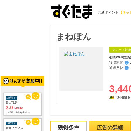
共通ポイント
【ネッ
まねぽん
グレード対
初回web面談
獲得期間
:
？
通帳反映
:
？
3,44
+344mile
14時間前
楽天市場
2.0
%mile
にお申し込みがありました
14時間前
獲得条件
広告の詳細
楽天ブックス