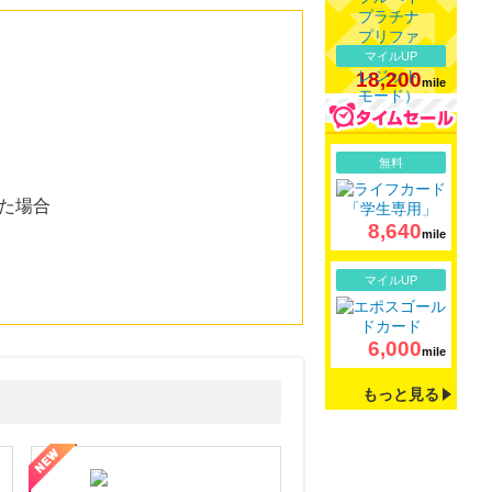
マイルUP
18,200
mile
詳細
無料
た場合
8,640
mile
詳細
マイルUP
6,000
mile
もっと見る