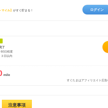
ログイン
トマイル】
がすぐ貯まる！
象
完了
60日程度
３日以内
0
すぐたまはアフィリエイト広告
注意事項