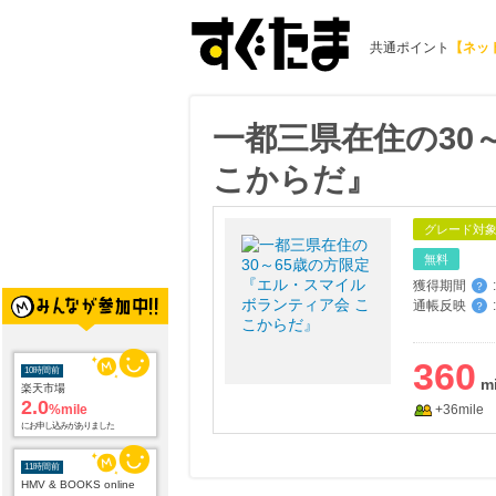
共通ポイント
【ネッ
一都三県在住の30
こからだ』
グレード対
無料
10時間前
獲得期間
:
？
楽天市場
通帳反映
:
？
2.0
%mile
にお申し込みがありました
360
11時間前
HMV & BOOKS online
3.0
+36mile
%mile
にお申し込みがありました
16時間前
Trip.com（トリップドットコム）ホテル