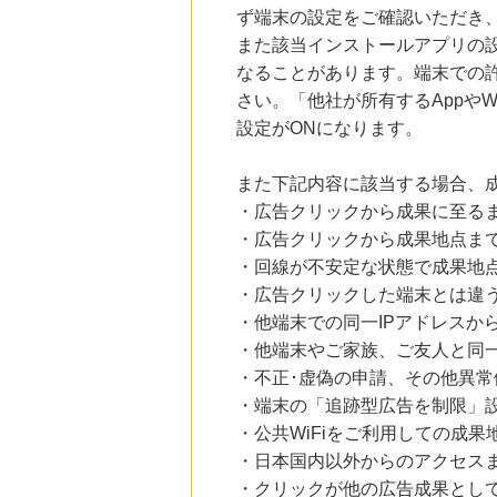
ず端末の設定をご確認いただき
また該当インストールアプリの
なることがあります。端末での
さい。「他社が所有するAppや
設定がONになります。
また下記内容に該当する場合、
・広告クリックから成果に至る
・広告クリックから成果地点ま
・回線が不安定な状態で成果地
・広告クリックした端末とは違
・他端末での同一IPアドレスか
・他端末やご家族、ご友人と同一
・不正･虚偽の申請、その他異常
・端末の「追跡型広告を制限」
・公共WiFiをご利用しての成果
・日本国内以外からのアクセスま
・クリックが他の広告成果とし