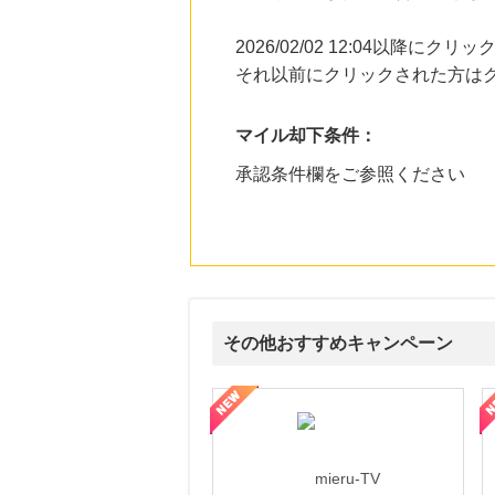
2026/02/02 12:04以降
それ以前にクリックされた方は
マイル却下条件：
承認条件欄をご参照ください
その他おすすめキャンペーン
ni】妊活期のための葉酸サプリ
【LOJEL公式サイト】スーツケース・バッグ
【ロデオドライブ】創業70