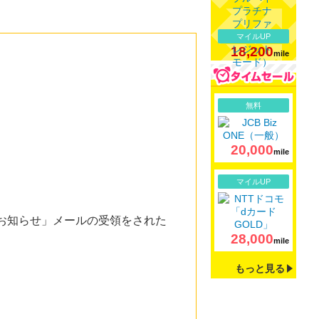
マイルUP
18,200
mile
詳細
無料
20,000
mile
詳細
マイルUP
お知らせ」メールの受領をされた
28,000
mile
もっと見る