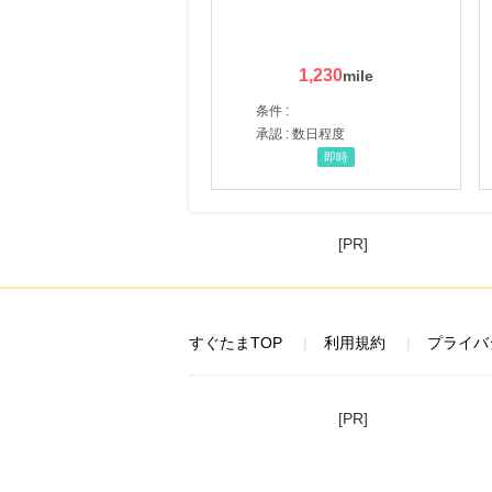
1,230
条件 :
承認 : 数日程度
即時
[PR]
すぐたまTOP
利用規約
プライバ
[PR]