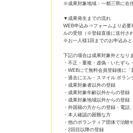
※成果対象地域：一都三県に在
にお申し込みがありました
23時間前
▼成果発生までの流れ
＠ｃｏｓｍｅ ｓｈｏｐｐｉｎｇ
3.0
WEB申込み⇒フォームより必要
%mile
にお申し込みがありました
ルの受領（※登録直後に送付さ
※お一人様1回までのお申込みと
10時間前
楽天ブックス
1.0
%mile
下記の場合は成果対象外となり
にお申し込みがありました
・不正・重複・虚偽・いたずら・
10時間前
・WEBにて無料会員登録後に
楽天市場
2.0
%mile
・過去にエル・スマイル ボラン
にお申し込みがありました
・成果対象者以外の登録
・成果対象年齢以外からの登録
・成果対象地域以外からの登録
・外国籍の方からの登録・電話
・本人確認の困難な方
・他のボランティア団体で治験
・2回目以降の登録