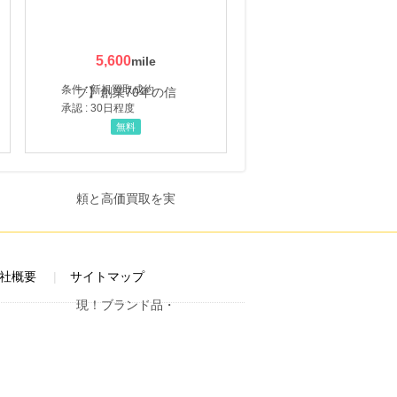
5,600
条件 : 新規買取成約
承認 : 30日程度
無料
社概要
サイトマップ