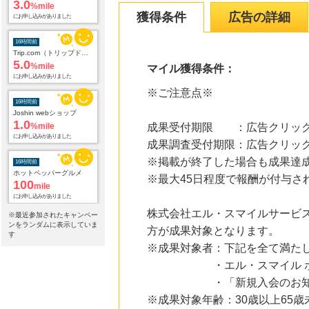
5.0
%mile
獲得条件
広告の詳細
にお申し込みがありました
16時間前
Joshin webショップ
1.0
マイル獲得条件：
%mile
にお申し込みがありました
※ご注意点※
16時間前
ホットペッパーグルメ
100
成果受付期限 ：広告クリック
mile
にお申し込みがありました
成果調査受付期限：広告クリック
※掲載が終了した場合も成果達
16時間前
アニメイトオンラインショップ
※最大45日程度で報酬が付与さ
2.0
%mile
にお申し込みがありました
株式会社エル・スマイルサービ
※最近参加されたキャンペー
18時間前
ンをランダムに表示していま
方が成果対象となります。
す
楽天インサイト
800
※成果対象者：下記を全て満た
mile
にお申し込みがありました
・エル・スマイル ボラン
・「新規入会のお知らせ
19時間前
ブックオフオンライン販売
※成果対象年齢：30歳以上65歳
3.0
%mile