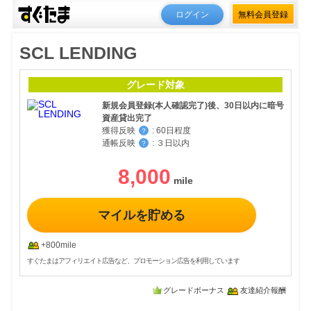
ログイン
無料会員登録
SCL LENDING
グレード対象
新規会員登録(本人確認完了)後、30日以内に暗号
資産貸出完了
獲得反映
:
60日程度
？
通帳反映
:
３日以内
？
8,000
マイルを貯める
+800mile
すぐたまはアフィリエイト広告など、プロモーション広告を利用しています
グレードボーナス
友達紹介報酬