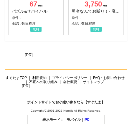
67
3,750
パズル&サバイバル
勇者なんてお断り！- 魔王の力で異世界征服
条件 :
条件 :
承認 : 数日程度
承認 : 数日程度
無料
無料
[PR]
すぐたまTOP
利用規約
プライバシーポリシー
FAQ・お問い合わせ
不正への取り組み
会社概要
サイトマップ
[PR]
ポイントサイトでお小遣い稼ぎなら【すぐたま】
Copyright(C)2001-2026 Netmile All Rights Reserved.
表示モード：
モバイル
|
PC