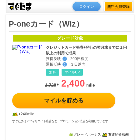
ログイン
無料会員登録
P-oneカード（Wiz）
グレード対象
クレジットカード発券+発行の翌月末までに１円
以上の利用で成果
獲得反映
:
200日程度
？
通帳反映
:
３日以内
？
無料
マイルUP
2,400
1,728
マイルを貯める
+240mile
すぐたまはアフィリエイト広告など、プロモーション広告を利用しています
グレードボーナス
友達紹介報酬