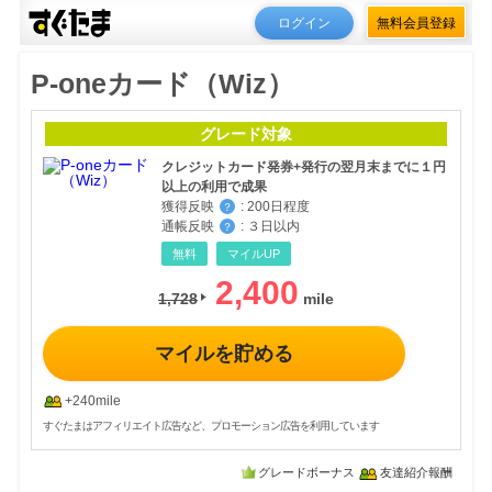
ログイン
無料会員登録
P-oneカード（Wiz）
グレード対象
クレジットカード発券+発行の翌月末までに１円
以上の利用で成果
獲得反映
:
200日程度
？
通帳反映
:
３日以内
？
無料
マイルUP
2,400
1,728
マイルを貯める
+240mile
すぐたまはアフィリエイト広告など、プロモーション広告を利用しています
グレードボーナス
友達紹介報酬