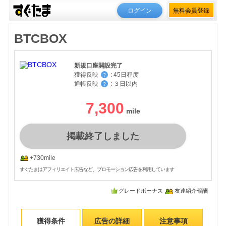
ログイン
無料会員登録
BTCBOX
新規口座開設完了
獲得反映
:
45日程度
？
通帳反映
:
３日以内
？
7,300
掲載終了しました
+730mile
すぐたまはアフィリエイト広告など、プロモーション広告を利用しています
グレードボーナス
友達紹介報酬
獲得条件
広告の詳細
注意事項