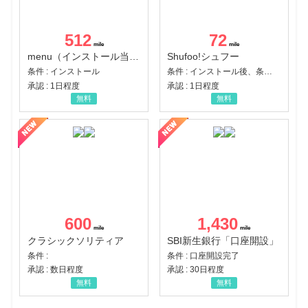
512
72
menu（インストール当日に指定のクーポンコード経由で1,500円（税込）以上の初回注文完了）（Android）
Shufoo!シュフー
条件 : インストール
条件 : インストール後、条件達成
承認 : 1日程度
承認 : 1日程度
無料
無料
600
1,430
クラシックソリティア
SBI新生銀行「口座開設」
条件 :
条件 : 口座開設完了
承認 : 数日程度
承認 : 30日程度
無料
無料