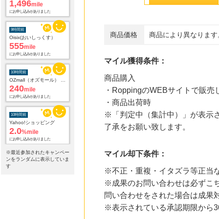
1,496
mile
にお申し込みがありました
9時間前
商品価格
商品により異なります
Oisix(おいしっくす）
555
mile
にお申し込みがありました
マイル獲得条件：
10時間前
商品購入
OZmall（オズモール） グルメ予約
240
mile
・RoppingのWEBサイトで
にお申し込みがありました
・商品出荷時
※「判定中（集計中）」が表示さ
10時間前
Yahoo!ショッピング
了承をお願い致します。
2.0
%mile
にお申し込みがありました
※最近参加されたキャンペー
マイル却下条件：
10時間前
ンをランダムに表示していま
電子貸本Renta!
す
※不正・重複・イタズラ等正当
14.0
%mile
にお申し込みがありました
※成果のお問い合わせは必ずこち
問い合わせをされた場合は成果
10時間前
※表示されている承認期限から
Hotels.comホテル予約
3
mile