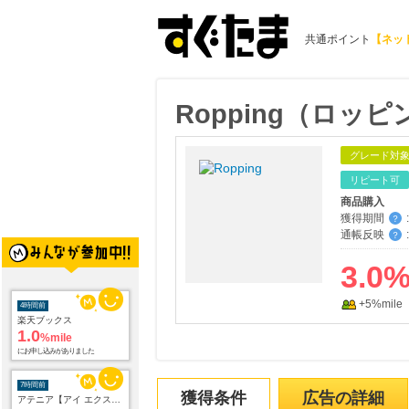
共通ポイント
【ネッ
Ropping（ロッ
グレード対
リピート可
商品購入
獲得期間
:
？
通帳反映
:
？
3.0
+5%mile
4時間前
楽天ブックス
1.0
%mile
にお申し込みがありました
7時間前
獲得条件
広告の詳細
アテニア【アイ エクストラ セラム セット】