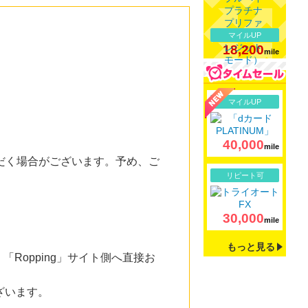
マイルUP
18,200
mile
詳細
マイルUP
40,000
mile
だく場合がございます。予め、ご
詳細
リピート可
30,000
mile
もっと見る
opping」サイト側へ直接お
ざいます。