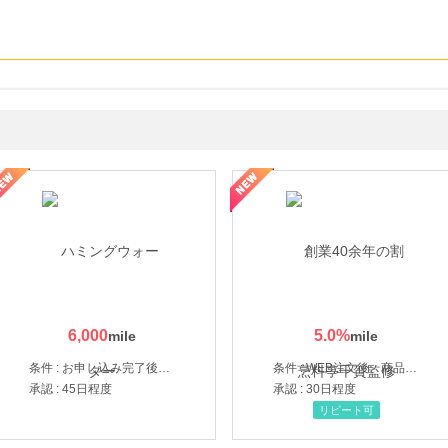
なし参道本店
SBI新生銀行「口座開設」
6,000
5.0
%
条件 : お申し込み完了後、決済登録完了と1ヶ月以内のサーバー初回設置。
条件 : WEB注文後、商品受け取り+入金確認時点
承認 : 45日程度
承認 : 30日程度
リピート可