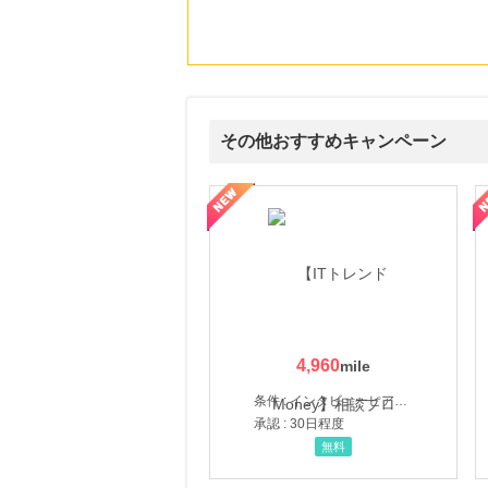
にお申し込みがありました
13時間前
ブックオフオンライン販売
3.0
%mile
にお申し込みがありました
その他おすすめキャンペーン
22時間前
楽天ぐるなびネット予約
80
mile
ウォーター【販売代理店】
創業40余年の割烹料亭千賀監修【おせちの千賀屋】おもて
にお申し込みがありました
4時間前
楽天市場
2.0
%mile
にお申し込みがありました
4時間前
楽天ブックス
4,960
1.0
%mile
にお申し込みがありました
条件 : インタビューヒアリング完了
承認 : 30日程度
無料