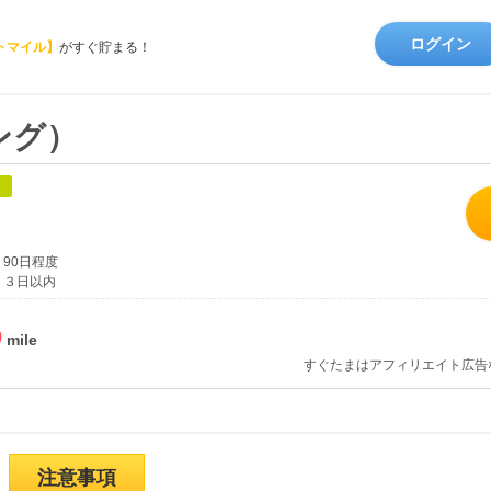
ログイン
トマイル】
がすぐ貯まる！
ピング）
象
90日程度
３日以内
%
すぐたまはアフィリエイト広告
注意事項