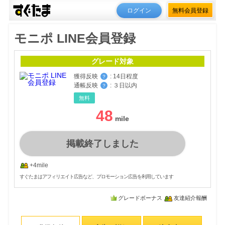
ログイン
無料会員登録
モニポ LINE会員登録
グレード対象
獲得反映
:
14日程度
？
通帳反映
:
３日以内
？
無料
48
掲載終了しました
+4mile
すぐたまはアフィリエイト広告など、プロモーション広告を利用しています
グレードボーナス
友達紹介報酬