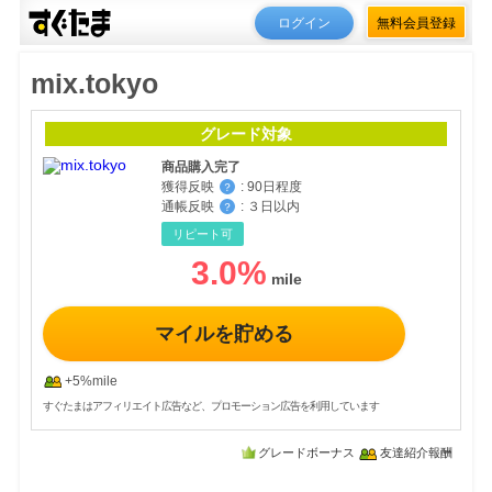
ログイン
無料会員登録
mix.tokyo
グレード対象
商品購入完了
獲得反映
:
90日程度
？
通帳反映
:
３日以内
？
リピート可
3.0
%
マイルを貯める
+5%mile
すぐたまはアフィリエイト広告など、プロモーション広告を利用しています
グレードボーナス
友達紹介報酬