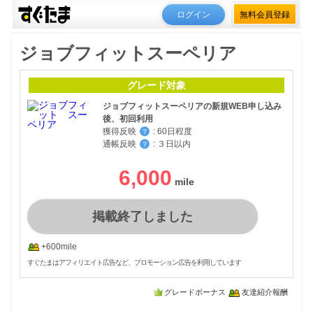
ログイン
無料会員登録
ジョブフィットスーペリア
グレード対象
ジョブフィットスーペリアの新規WEB申し込み
後、初回利用
獲得反映
:
60日程度
？
通帳反映
:
３日以内
？
6,000
掲載終了しました
+600mile
すぐたまはアフィリエイト広告など、プロモーション広告を利用しています
グレードボーナス
友達紹介報酬