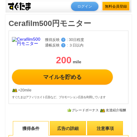
ログイン
無料会員登録
Cerafilm500円モニター
獲得反映
:
30日程度
？
通帳反映
:
３日以内
？
200
マイルを貯める
+20mile
すぐたまはアフィリエイト広告など、プロモーション広告を利用しています
グレードボーナス
友達紹介報酬
獲得条件
広告の詳細
注意事項