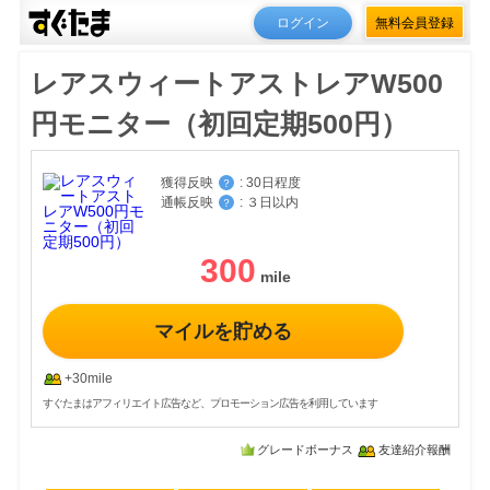
ログイン
無料会員登録
レアスウィートアストレアW500
円モニター（初回定期500円）
獲得反映
:
30日程度
？
通帳反映
:
３日以内
？
300
マイルを貯める
+30mile
すぐたまはアフィリエイト広告など、プロモーション広告を利用しています
グレードボーナス
友達紹介報酬