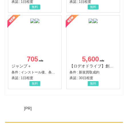
承認 : 1日程度
承認 : 1日程度
無料
無料
705
5,600
ジャンプ＋
【ロデオドライブ】創業70年の信頼と高価買取を実現！ブランド品・貴金属の無料査定
条件 : インストール後、条件達成
条件 : 新規買取成約
承認 : 1日程度
承認 : 30日程度
無料
無料
[PR]