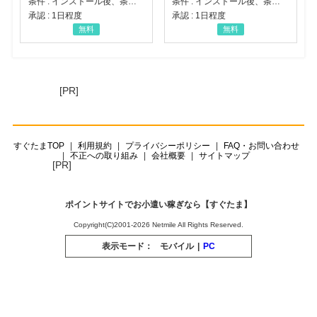
条件 : インストール後、条件達成
条件 : インストール後、条件達成
承認 : 1日程度
承認 : 1日程度
無料
無料
[PR]
すぐたまTOP
利用規約
プライバシーポリシー
FAQ・お問い合わせ
不正への取り組み
会社概要
サイトマップ
[PR]
ポイントサイトでお小遣い稼ぎなら【すぐたま】
Copyright(C)2001-2026 Netmile All Rights Reserved.
表示モード：
モバイル
|
PC