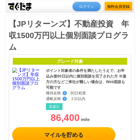
ログイン
無料会員登録
【JPリターンズ】不動産投資 年
収1500万円以上個別面談プログラ
ム
グレード対象
ポイント対象者の条件を満たしたうえで、お申
込み後90日以内に個別面談を完了された方 ※遠
方の方などご来社が難しい場合は、Web面談も
可能です
獲得反映
:
90日程度
？
通帳反映
:
３日以内
？
高還元
86,400
マイルを貯める