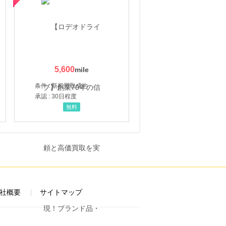
5,600
条件 : 新規買取成約
承認 : 30日程度
無料
社概要
サイトマップ