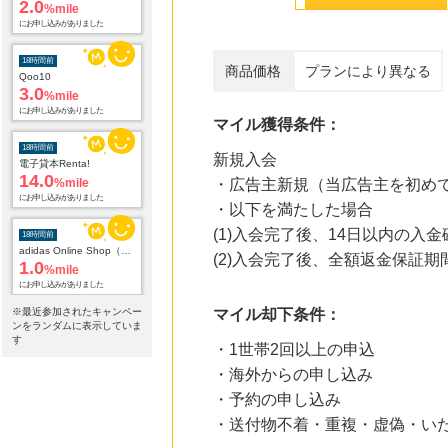
2.0
%mile
にお申し込みがありました
18時間前
商品価格
プランにより異なる
Qoo10
3.0
%mile
にお申し込みがありました
マイル獲得条件：
18時間前
新規入会
電子貸本Renta!
14.0
%mile
・広告主新規（当広告主を初め
にお申し込みがありました
・以下を満たした場合
(1)入会完了後、14日以内の入
18時間前
adidas Online Shop（アディダスオンラインショップ）
(2)入会完了後、全額返金保証
1.0
%mile
にお申し込みがありました
※最近参加されたキャンペー
マイル却下条件：
18時間前
ンをランダムに表示していま
Yahoo!ショッピング
す
・1世帯2回以上の申込
2.0
%mile
・海外からの申し込み
にお申し込みがありました
・予約の申し込み
18時間前
・送付物不着・重複・虚偽・い
じゃらんnet
1.0
%mile