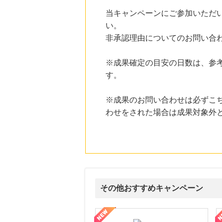
にお申し込みがありました
当キャンペーンにご参加いただ
20時間前
い。
楽天インサイト
非承認理由についてのお問い合
800
mile
にお申し込みがありました
※成果確定の目安の日数は、参
21時間前
す。
ブックオフオンライン販売
3.0
%mile
にお申し込みがありました
※成果のお問い合わせは必ずこ
6時間前
わせをされた場合は成果対象外
ベルーナ
2.0
%mile
にお申し込みがありました
その他おすすめキャンペーン
ni】妊活期のための葉酸サプリ
【LOJEL公式サイト】スーツケース・バッグ
【ロデオドライブ】創業70