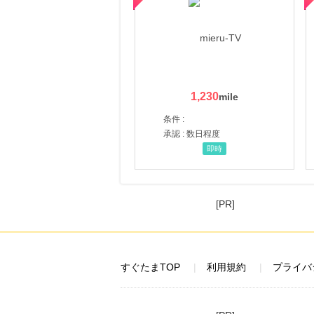
1,230
条件 :
承認 : 数日程度
即時
[PR]
すぐたまTOP
利用規約
プライバ