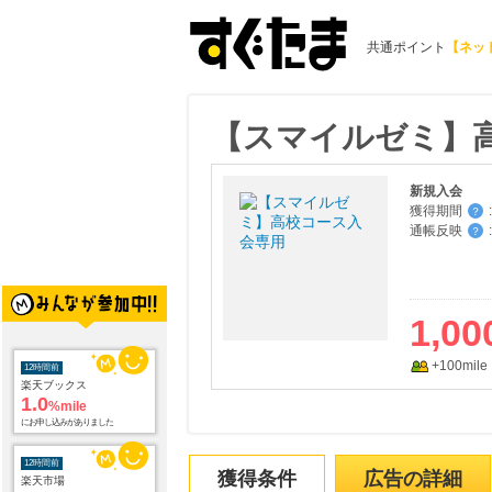
共通ポイント
【ネッ
【スマイルゼミ】
新規入会
獲得期間
:
？
通帳反映
:
？
1,00
+100mile
12時間前
楽天ブックス
1.0
%mile
にお申し込みがありました
12時間前
獲得条件
広告の詳細
楽天市場