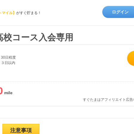
ログイン
トマイル】
がすぐ貯まる！
高校コース入会専用
30日程度
３日以内
0
すぐたまはアフィリエイト広告
注意事項