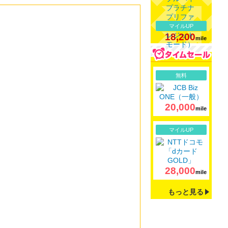
マイルUP
18,200
mile
詳細
無料
20,000
mile
詳細
マイルUP
28,000
mile
もっと見る