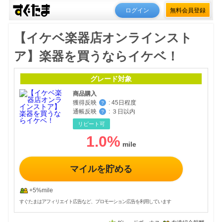
ログイン
無料会員登録
【イケベ楽器店オンラインスト
ア】楽器を買うならイケベ！
グレード対象
商品購入
獲得反映
:
45日程度
？
通帳反映
:
３日以内
？
リピート可
1.0
%
マイルを貯める
+5%mile
すぐたまはアフィリエイト広告など、プロモーション広告を利用しています